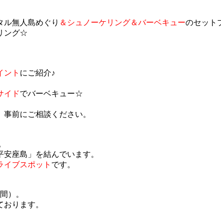
タル無人島めぐり
＆シュノーケリング＆バーベキュー
のセット
リング☆
イント
にご紹介♪
サイド
でバーベキュー☆
。事前にご相談ください。
。
平安座島」を結んでいます。
ライブスポット
です。
時間）。
ております。