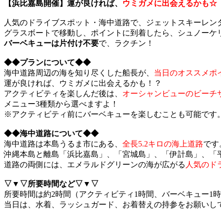
【浜比嘉島開催】運が良ければ、
ウミガメに出会えるかも☆
人気のドライブスポット・海中道路で、ジェットスキーレン
グラスボートで移動し、ポイントに到着したら、シュノーケ
バーベキューは片付け不要
で、ラクチン！
◆◆プランについて◆◆
海中道路周辺の海を知り尽くした船長が、
当日のオススメポ
運が良ければ、ウミガメに出会えるかも！？
アクティビティを楽しんだ後は、
オーシャンビューのビーチ
メニュー3種類から選べますよ！
※アクティビティ前にバーベキューを楽しむことも可能です
◆◆海中道路について◆◆
海中道路は本島うるま市にある、
全長5.2キロの海上道路
です
沖縄本島と離島「浜比嘉島」、「宮城島」、「伊計島」、「
道路の両側には、エメラルドグリーンの海が広がる
人気のド
▽▼▽所要時間など▽▼▽
所要時間は約2時間（アクティビティ1時間、バーベキュー1
当日は、水着、ラッシュガード、お着替えの持参をお願いし