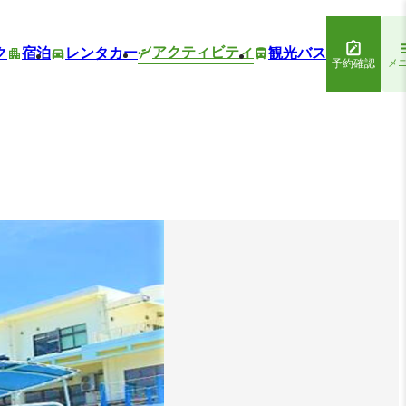
アクティビティ
ク
宿泊
レンタカー
観光バス
予約確認
メ