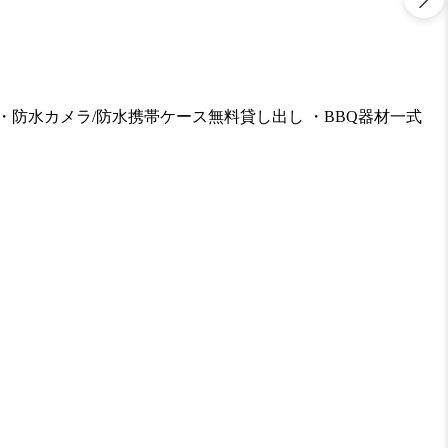
・防水カメラ/防水携帯ケース無料貸し出し ・BBQ器材一式