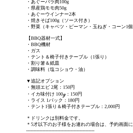
・あぐーバラ肉100g
・県産鶏モモ肉50g
・あぐーウインナー2本
・焼きそば100g（ソース付き）
・野菜（キャベツ・ピーマン・玉ねぎ・コーン1個
【BBQ器材一式】
・BBQ機材
・ガス
・テント＆椅子付きテーブル（1張り）
・割り箸＆紙皿
・調味料（塩コショウ・油）
▼追記オプション
・無頭エビ 2尾：150円
・イカ味付け 100ℊ：150円
・ライス 1パック：180円
・テント1張り＆椅子付きテーブル：2,000円
＊ドリンクは別料金です。
＊5才以下のお子様をお連れの場合は、予約画面
----------------------------------------------