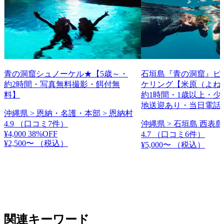
青の洞窟シュノーケル★【5歳～・
石垣島『青の洞窟』ビ
約2時間・写真無料撮影・餌付無
ケリング【米原（よね
料】
約1時間・1歳以上・少
地送迎あり・当日電話
沖縄県 > 恩納・名護・本部 > 恩納村
4.9
（口コミ7件）
沖縄県 > 石垣島 西表島
¥4,000
38%OFF
4.7
（口コミ6件）
¥2,500〜
（税込）
¥5,000〜
（税込）
関連キーワード