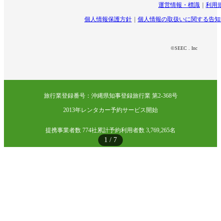
運営情報・標識
利用
個人情報保護方針
個人情報の取扱いに関する告知
©SEEC . Inc
旅行業登録番号：沖縄県知事登録旅行業 第2-368号
2013年レンタカー予約サービス開始
提携事業者数 774社
累計予約利用者数 3,769,265名
1
/
7