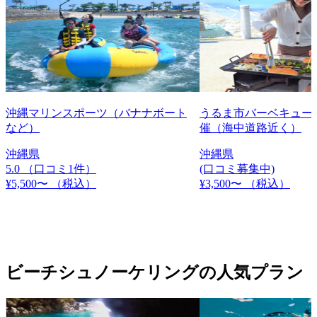
沖縄マリンスポーツ（バナナボート
うるま市バーベキュー
など）
催（海中道路近く）
沖縄県
沖縄県
5.0
（口コミ1件）
(口コミ募集中)
¥5,500〜
（税込）
¥3,500〜
（税込）
ビーチシュノーケリングの人気プラン