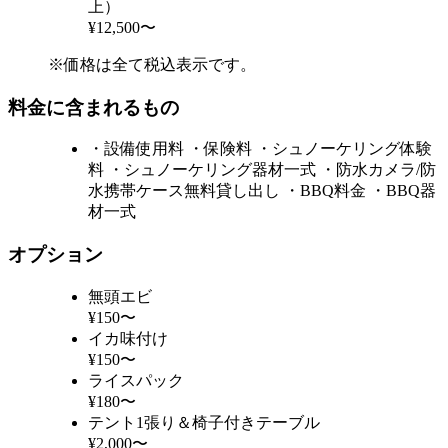
上）
¥12,500〜
※価格は全て税込表示です。
料金に含まれるもの
・設備使用料 ・保険料 ・シュノーケリング体験
料 ・シュノーケリング器材一式 ・防水カメラ/防
水携帯ケース無料貸し出し ・BBQ料金 ・BBQ器
材一式
オプション
無頭エビ
¥150〜
イカ味付け
¥150〜
ライスパック
¥180〜
テント1張り＆椅子付きテーブル
¥2,000〜