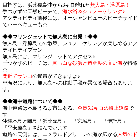
目指すは、浜比嘉島沖から3キロ離れた
無人島・浮原島！
手つかずの天然ビーチで、
海水浴＆シュノーケリング♪
アクティビティ前後には、オーシャンビューのビーチサイド
でバーベキューも☆
◆◆マリンジェットで無人島に出発！◆◆
無人島・浮原島での散策、シュノーケリングが楽しめるアク
ティビティプラン！
無人島には、マリンジェットでアクセス♪
手つかずのビーチは、
真っ白な砂浜と透明度の高い海
が特徴
☆
間近でサンゴ
の鑑賞ができますよ♪
※海況により、無人島への移動手段が異なる場合もありま
す。
◆◆海中道路について◆◆
海中道路は本島うるま市にある、
全長5.2キロの海上道路
で
す。
沖縄本島と離島「浜比嘉島」、「宮城島」、「伊計島」、
「平安座島」を結んでいます。
道路の両側には、エメラルドグリーンの海が広がる
人気のド