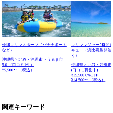
沖縄マリンスポーツ（バナナボート
マリンレジャー2時間
など）
キュー・浜比嘉島開催
く）
沖縄県 > 北谷・沖縄市 > うるま市
5.0
（口コミ1件）
沖縄県 > 北谷・沖縄市 
¥5,500〜
（税込）
(口コミ募集中)
¥15,500
6%OFF
¥14,500〜
（税込）
関連キーワード