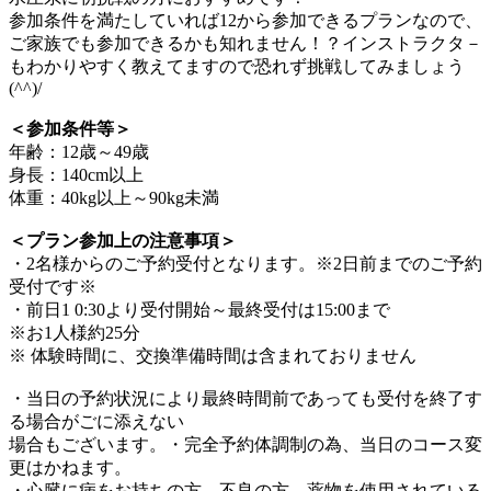
参加条件を満たしていれば12から参加できるプランなので、
ご家族でも参加できるかも知れません！？インストラクタ－
もわかりやすく教えてますので恐れず挑戦してみましょう
(^^)/
＜参加条件等＞
年齢：12歳～49歳
身長：140cm以上
体重：40kg以上～90kg未満
＜プラン参加上の注意事項＞
・2名様からのご予約受付となります。※2日前までのご予約
受付です※
・前日1 0:30より受付開始～最終受付は15:00まで
※お1人様約25分
※ 体験時間に、交換準備時間は含まれておりません
・当日の予約状況により最終時間前であっても受付を終了す
る場合がごに添えない
場合もございます。・完全予約体調制の為、当日のコース変
更はかねます。
・心臓に病をお持ちの方、不良の方、薬物を使用されている