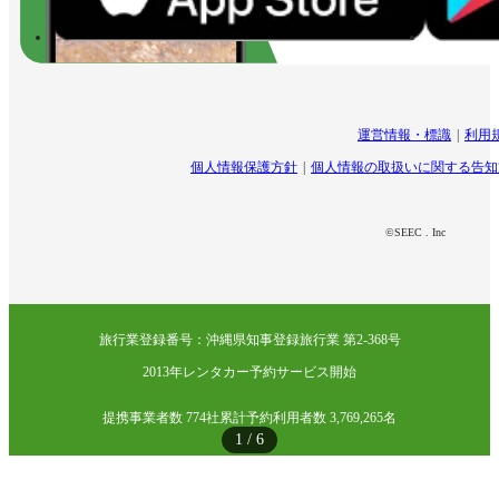
運営情報・標識
利用
個人情報保護方針
個人情報の取扱いに関する告知
©SEEC . Inc
旅行業登録番号：沖縄県知事登録旅行業 第2-368号
2013年レンタカー予約サービス開始
提携事業者数 774社
累計予約利用者数 3,769,265名
1
/
6