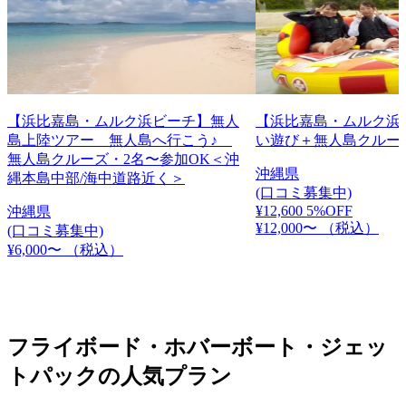
【浜比嘉島・ムルク浜ビーチ】無人
【浜比嘉島・ムルク浜
島上陸ツアー 無人島へ行こう♪
い遊び＋無人島クルー
無人島クルーズ・2名〜参加OK＜沖
沖縄県
縄本島中部/海中道路近く＞
(口コミ募集中)
¥12,600
5%OFF
沖縄県
¥12,000〜
（税込）
(口コミ募集中)
¥6,000〜
（税込）
フライボード・ホバーボート・ジェッ
トパックの人気プラン