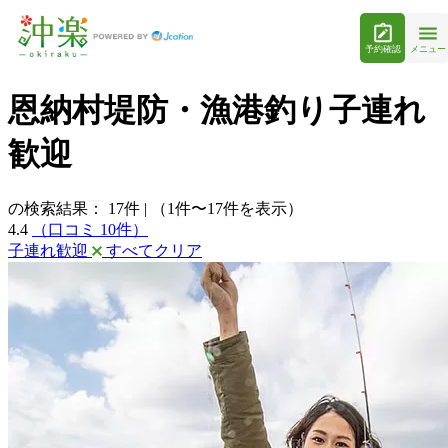
予約確認
メニュー
恩納村堤防・漁港釣り子連れ
歓迎
の検索結果：
17
件
|
（1件〜17件を表示）
4.4
（口コミ 10件）
子連れ歓迎
すべてクリア