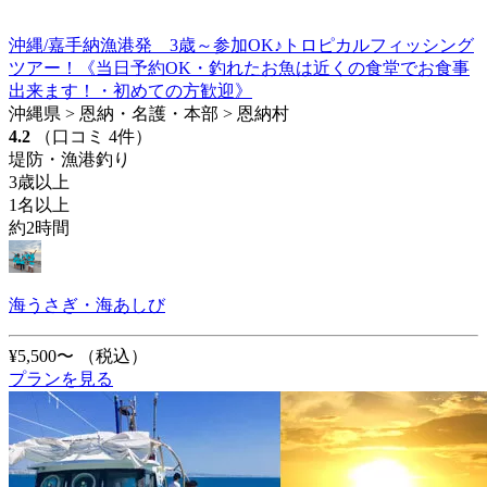
沖縄/嘉手納漁港発 3歳～参加OK♪トロピカルフィッシング
ツアー！《当日予約OK・釣れたお魚は近くの食堂でお食事
出来ます！・初めての方歓迎》
沖縄県 > 恩納・名護・本部 > 恩納村
4.2
（口コミ 4件）
堤防・漁港釣り
3歳以上
1名以上
約2時間
海うさぎ・海あしび
¥5,500〜
（税込）
プランを見る