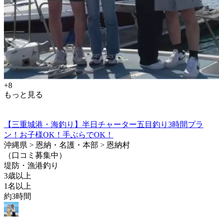
+8
もっと見る
【三重城港・海釣り】半日チャーター五目釣り3時間プラ
ン！お子様OK！手ぶらでOK！
沖縄県 > 恩納・名護・本部 > 恩納村
（口コミ募集中）
堤防・漁港釣り
3歳以上
1名以上
約3時間