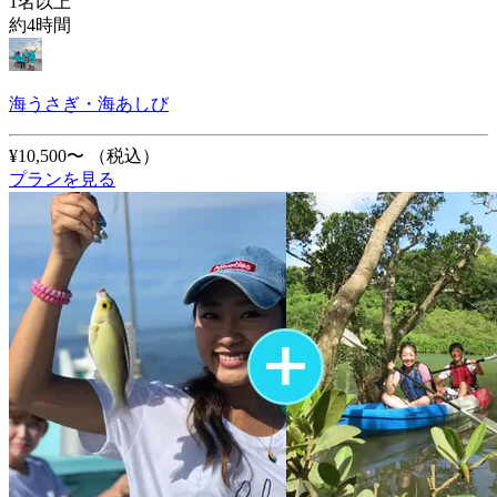
1名以上
約4時間
海うさぎ・海あしび
¥10,500〜
（税込）
プランを見る