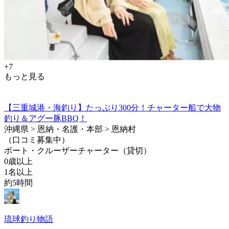
+7
もっと見る
【三重城港・海釣り】たっぷり300分！チャーター船で大物
釣り＆アグー豚BBQ！
沖縄県 > 恩納・名護・本部 > 恩納村
（口コミ募集中）
ボート・クルーザーチャーター（貸切）
0歳以上
1名以上
約5時間
琉球釣り物語