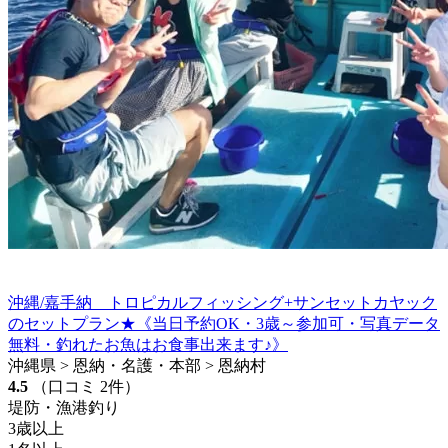
沖縄/嘉手納 トロピカルフィッシング+サンセットカヤック
のセットプラン★《当日予約OK・3歳～参加可・写真データ
無料・釣れたお魚はお食事出来ます♪》
沖縄県 > 恩納・名護・本部 > 恩納村
4.5
（口コミ 2件）
堤防・漁港釣り
3歳以上