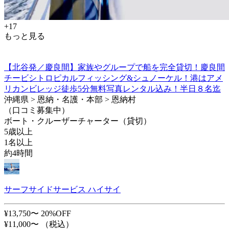
+17
もっと見る
【北谷発／慶良間】家族やグループで船を完全貸切！慶良間
チービシトロピカルフィッシング&シュノーケル！港はアメ
リカンビレッジ徒歩5分無料写真レンタル込み！半日８名迄
沖縄県 > 恩納・名護・本部 > 恩納村
（口コミ募集中）
ボート・クルーザーチャーター（貸切）
5歳以上
1名以上
約4時間
サーフサイドサービス ハイサイ
¥13,750〜
20%OFF
¥11,000〜
（税込）