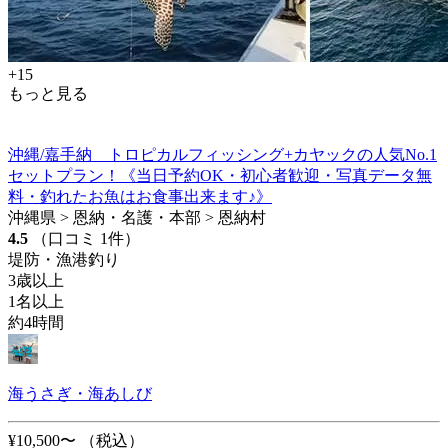
+15
もっと見る
沖縄/嘉手納 トロピカルフィッシング+カヤックの人気No.1
セットプラン！《当日予約OK・初心者歓迎・写真データ無
料・釣れたお魚はお食事出来ます♪》
沖縄県 > 恩納・名護・本部 > 恩納村
4.5
（口コミ 1件）
堤防・漁港釣り
3歳以上
1名以上
約4時間
海うさぎ・海あしび
¥10,500〜
（税込）