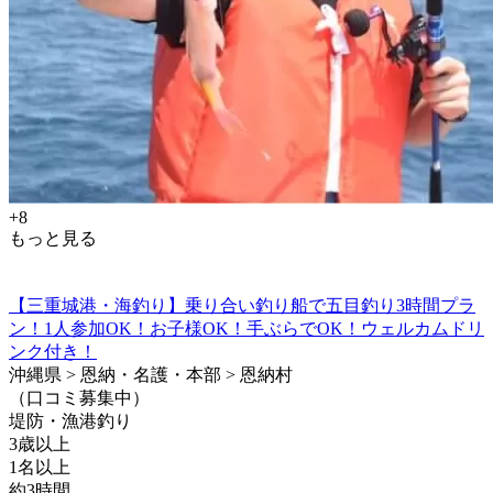
+8
もっと見る
【三重城港・海釣り】乗り合い釣り船で五目釣り3時間プラ
ン！1人参加OK！お子様OK！手ぶらでOK！ウェルカムドリ
ンク付き！
沖縄県 > 恩納・名護・本部 > 恩納村
（口コミ募集中）
堤防・漁港釣り
3歳以上
1名以上
約3時間