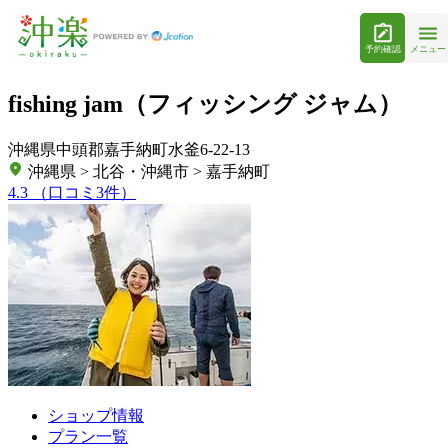
予約確認
メニュー
fishing jam（フィッシング ジャム）
沖縄県中頭郡嘉手納町水釜6-22-13
沖縄県 > 北谷・沖縄市 > 嘉手納町
4.3
（口コミ3件）
ショップ情報
プラン一覧