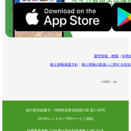
運営情報・標識
利用
個人情報保護方針
個人情報の取扱いに関する告知
©SEEC . Inc
旅行業登録番号：沖縄県知事登録旅行業 第2-368号
2013年レンタカー予約サービス開始
提携事業者数 774社
累計予約利用者数 3,769,265名