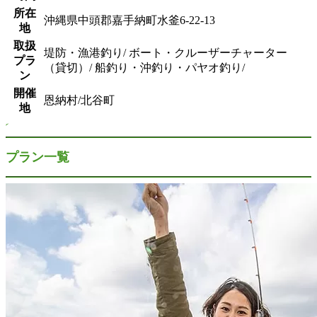
所在
沖縄県中頭郡嘉手納町水釜6-22-13
地
取扱
堤防・漁港釣り/ ボート・クルーザーチャーター
プラ
（貸切）/ 船釣り・沖釣り・パヤオ釣り/
ン
開催
恩納村/北谷町
地
プラン一覧