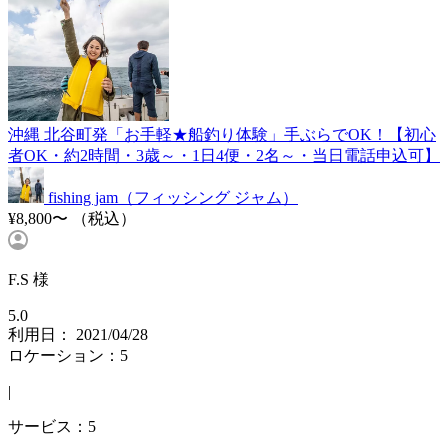
沖縄 北谷町発「お手軽★船釣り体験」手ぶらでOK！【初心
者OK・約2時間・3歳～・1日4便・2名～・当日電話申込可】
fishing jam（フィッシング ジャム）
¥8,800〜
（税込）
F.S 様
5.0
利用日： 2021/04/28
ロケーション：5
|
サービス：5