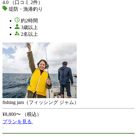
4.0
（口コミ 2件）
堤防・漁港釣り
約2時間
3歳以上
2名以上
fishing jam（フィッシング ジャム）
¥8,800〜
（税込）
プランを見る