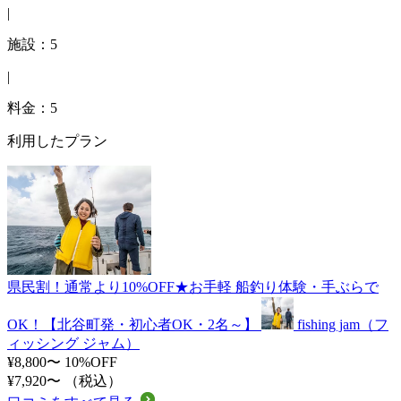
|
施設：5
|
料金：5
利用したプラン
県民割！通常より10%OFF★お手軽 船釣り体験・手ぶらで
OK！【北谷町発・初心者OK・2名～】
fishing jam（フ
ィッシング ジャム）
¥8,800〜
10%OFF
¥7,920〜
（税込）