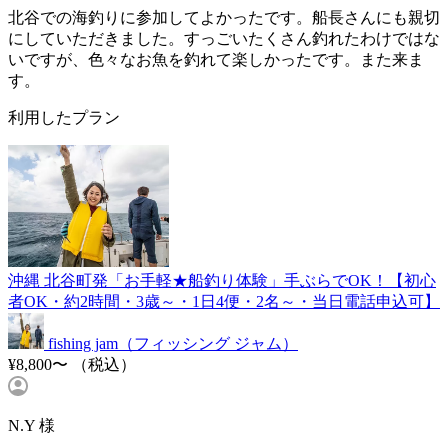
北谷での海釣りに参加してよかったです。船長さんにも親切
にしていただきました。すっごいたくさん釣れたわけではな
いですが、色々なお魚を釣れて楽しかったです。また来ま
す。
利用したプラン
沖縄 北谷町発「お手軽★船釣り体験」手ぶらでOK！【初心
者OK・約2時間・3歳～・1日4便・2名～・当日電話申込可】
fishing jam（フィッシング ジャム）
¥8,800〜
（税込）
N.Y 様