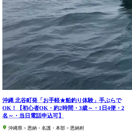
沖縄 北谷町発「お手軽★船釣り体験」手ぶらで
OK！【初心者OK・約2時間・3歳～・1日4便・2
名～・当日電話申込可】
沖縄県 > 恩納・名護・本部 > 恩納村