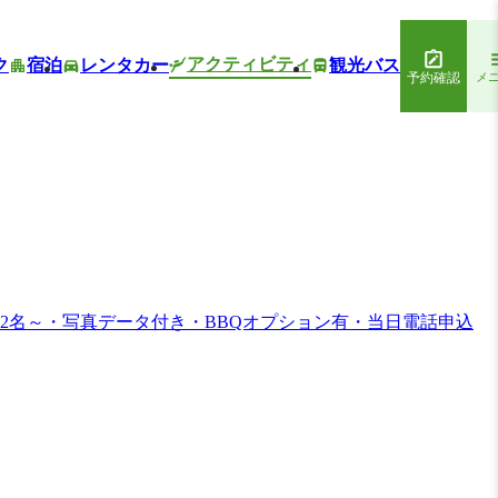
アクティビティ
ク
宿泊
レンタカー
観光バス
予約確認
メ
2名～・写真データ付き・BBQオプション有・当日電話申込