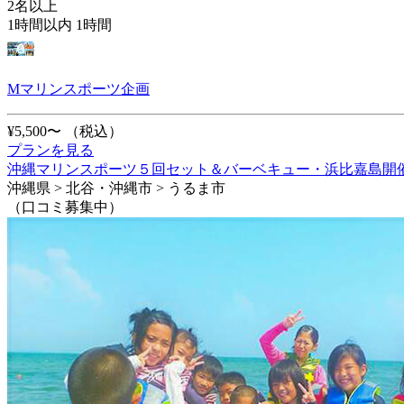
2名以上
1時間以内 1時間
Mマリンスポーツ企画
¥5,500〜
（税込）
プランを見る
沖縄マリンスポーツ５回セット＆バーベキュー・浜比嘉島開
沖縄県 > 北谷・沖縄市 > うるま市
（口コミ募集中）