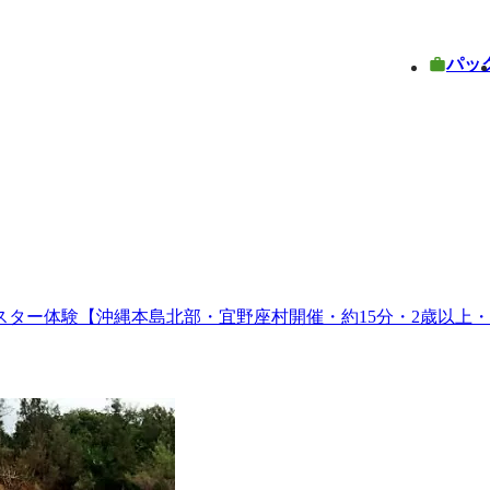
パッ
ター体験【沖縄本島北部・宜野座村開催・約15分・2歳以上・