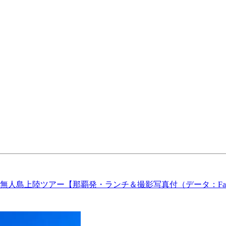
島上陸ツアー【那覇発・ランチ＆撮影写真付（データ：Faceb