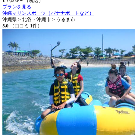
¥10,000〜
（税込）
プランを見る
沖縄マリンスポーツ（バナナボートなど）
沖縄県 > 北谷・沖縄市 > うるま市
5.0
（口コミ 1件）