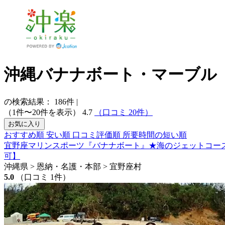
沖縄バナナボート・マーブル
の検索結果：
186
件
|
（1件〜20件を表示）
4.7
（口コミ 20件）
お気に入り
おすすめ順
安い順
口コミ評価順
所要時間の短い順
宜野座マリンスポーツ『バナナボート』★海のジェットコース
可】
沖縄県 > 恩納・名護・本部 > 宜野座村
5.0
（口コミ 1件）