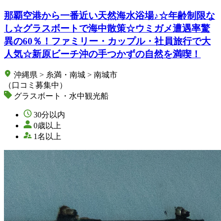
那覇空港から一番近い天然海水浴場♪☆年齢制限な
し☆グラスボートで海中散策☆ウミガメ遭遇率驚
異の60％！ファミリー・カップル・社員旅行で大
人気☆新原ビーチ沖の手つかずの自然を満喫！
沖縄県 > 糸満・南城 > 南城市
（口コミ募集中）
グラスボート・水中観光船
30分以内
0歳以上
1名以上