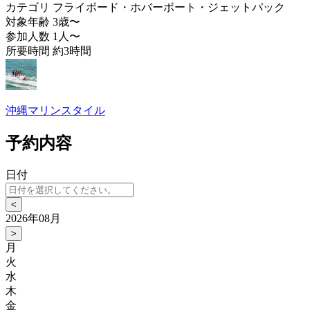
カテゴリ
フライボード・ホバーボート・ジェットパック
対象年齢
3歳〜
参加人数
1人〜
所要時間
約3時間
沖縄マリンスタイル
予約内容
日付
<
2026年08月
>
月
火
水
木
金