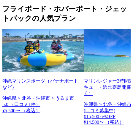
フライボード・ホバーボート・ジェッ
トパックの人気プラン
沖縄マリンスポーツ（バナナボート
マリンレジャー2時間
など）
キュー・浜比嘉島開催
く）
沖縄県 > 北谷・沖縄市 > うるま市
5.0
（口コミ1件）
沖縄県 > 北谷・沖縄市 
¥5,500〜
（税込）
(口コミ募集中)
¥15,500
6%OFF
¥14,500〜
（税込）