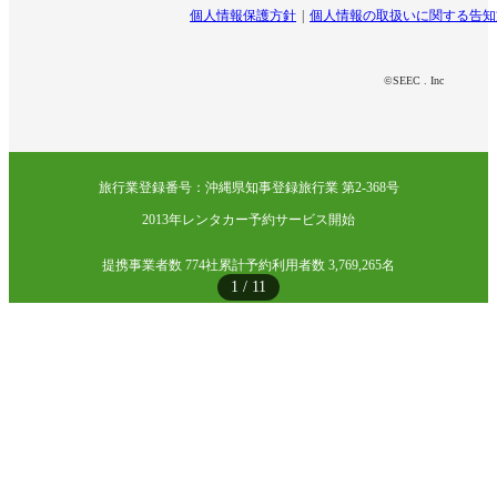
個人情報保護方針
個人情報の取扱いに関する告知
©SEEC . Inc
旅行業登録番号：沖縄県知事登録旅行業 第2-368号
2013年レンタカー予約サービス開始
提携事業者数 774社
累計予約利用者数 3,769,265名
1
/
11