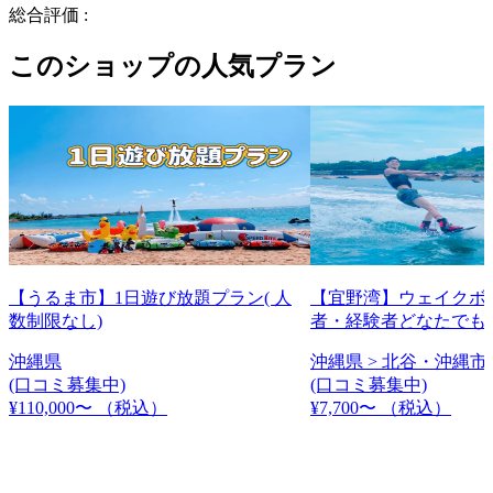
総合評価 :
このショップの人気プラン
【うるま市】1日遊び放題プラン( 人
【宜野湾】ウェイクボ
数制限なし)
者・経験者どなたでも
沖縄県
沖縄県 > 北谷・沖縄市 
(口コミ募集中)
(口コミ募集中)
¥110,000〜
（税込）
¥7,700〜
（税込）