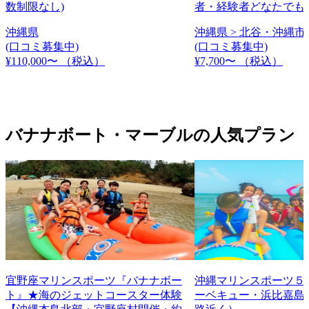
数制限なし)
者・経験者どなたでも
沖縄県
沖縄県 > 北谷・沖縄市 
(口コミ募集中)
(口コミ募集中)
¥110,000〜
（税込）
¥7,700〜
（税込）
バナナボート・マーブルの人気プラン
宜野座マリンスポーツ『バナナボー
沖縄マリンスポーツ５
ト』★海のジェットコースター体験
ーベキュー・浜比嘉島