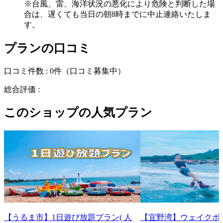
※台風、雷、海洋状況の悪化により危険と判断した場
合は、遅くても当日の朝8時までに中止連絡いたしま
す。
プランの口コミ
口コミ件数 :
0件
（口コミ募集中）
総合評価 :
このショップの人気プラン
【うるま市】1日遊び放題プラン( 人
【宜野湾】ウェイクボ