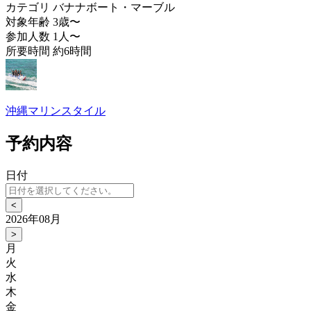
カテゴリ
バナナボート・マーブル
対象年齢
3歳〜
参加人数
1人〜
所要時間
約6時間
沖縄マリンスタイル
予約内容
日付
<
2026年08月
>
月
火
水
木
金