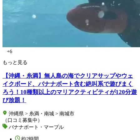
+6
もっと見る
【沖縄・糸満】無人島の海でクリアサップやウェ
イクボード、バナナボート含む絶叫系で遊びまく
ろう！10種類以上のマリアクティビティが120分遊
び放題！
沖縄県 > 糸満・南城 > 南城市
（口コミ募集中）
バナナボート・マーブル
約2時間