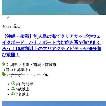
+6
もっと見る
【沖縄・糸満】無人島の海でクリアサップやウェ
イクボード、バナナボート含む絶叫系で遊びまく
ろう！10種類以上のマリアクティビティが90分遊
び放題！
沖縄県 > 糸満・南城 > 南城市
（口コミ募集中）
バナナボート・マーブル
約1時間半
5歳以上
7名以上