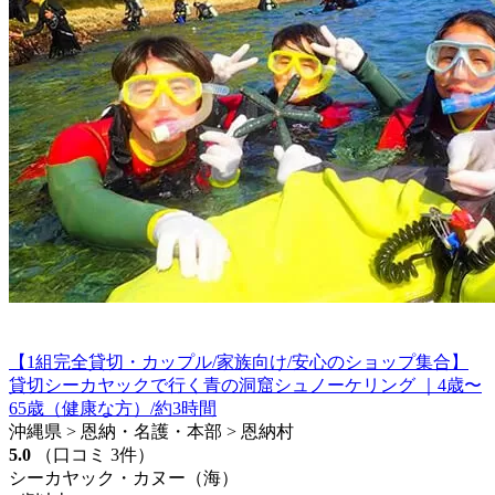
【1組完全貸切・カップル/家族向け/安心のショップ集合】
貸切シーカヤックで行く青の洞窟シュノーケリング ｜4歳〜
65歳（健康な方）/約3時間
沖縄県 > 恩納・名護・本部 > 恩納村
5.0
（口コミ 3件）
シーカヤック・カヌー（海）