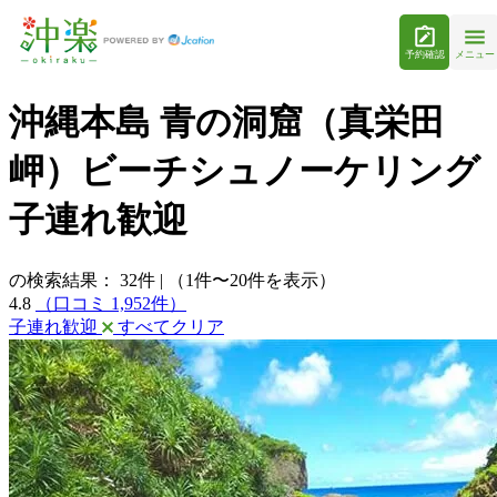
予約確認
メニュー
沖縄本島 青の洞窟（真栄田
岬）ビーチシュノーケリング
子連れ歓迎
の検索結果：
32
件
|
（1件〜20件を表示）
4.8
（口コミ 1,952件）
子連れ歓迎
すべてクリア