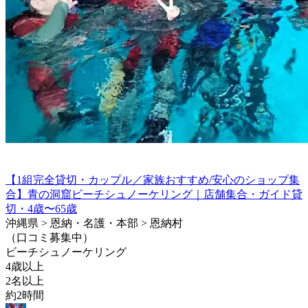
【1組完全貸切・カップル／家族おすすめ/安心のショップ集
合】青の洞窟ビーチシュノーケリング｜店舗集合・ガイド貸
切・4歳〜65歳
沖縄県 > 恩納・名護・本部 > 恩納村
（口コミ募集中）
ビーチシュノーケリング
4歳以上
2名以上
約2時間