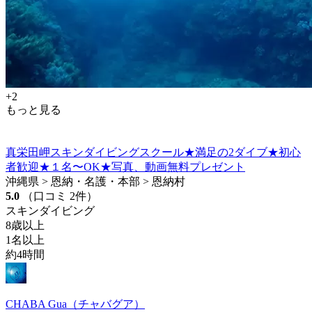
+2
もっと見る
真栄田岬スキンダイビングスクール★満足の2ダイブ★初心
者歓迎★１名〜OK★写真、動画無料プレゼント
沖縄県 > 恩納・名護・本部 > 恩納村
5.0
（口コミ 2件）
スキンダイビング
8歳以上
1名以上
約4時間
CHABA Gua（チャバグア）