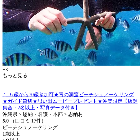
+3
もっと見る
１.５歳から70歳参加可★青の洞窟ビーチシュノーケリング
★ガイド貸切★思い出ムービープレゼント★沖楽限定【店舗
集合・2名以上・写真データ付き】
沖縄県 > 恩納・名護・本部 > 恩納村
5.0
（口コミ 17件）
ビーチシュノーケリング
1歳以上