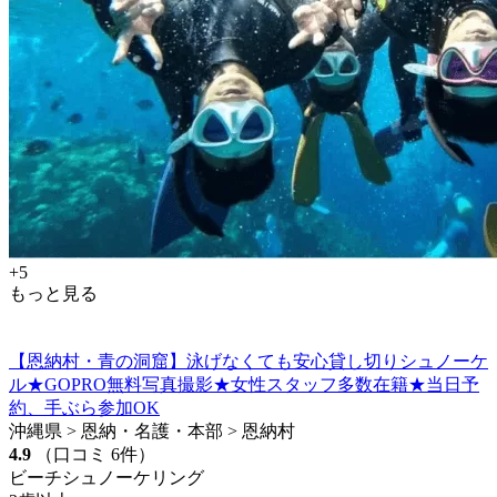
+5
もっと見る
【恩納村・青の洞窟】泳げなくても安心貸し切りシュノーケ
ル★GOPRO無料写真撮影★女性スタッフ多数在籍★当日予
約、手ぶら参加OK
沖縄県 > 恩納・名護・本部 > 恩納村
4.9
（口コミ 6件）
ビーチシュノーケリング