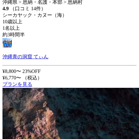
沖縄県 > 恩納・名護・本部 > 恩納村
4.9
（口コミ 14件）
シーカヤック・カヌー（海）
10歳以上
1名以上
約3時間半
沖縄青の洞窟 てぃん
¥8,800〜
23%OFF
¥6,770〜
（税込）
プランを見る