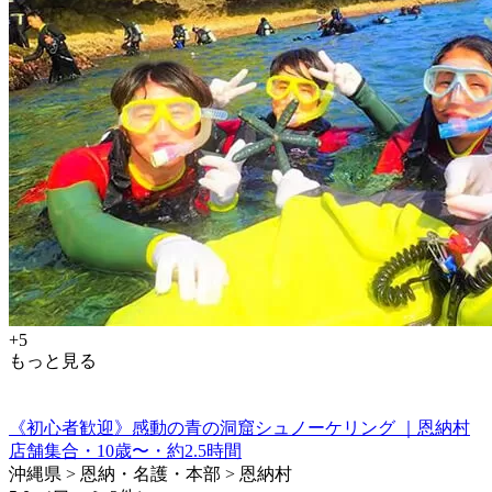
+5
もっと見る
《初心者歓迎》感動の青の洞窟シュノーケリング ｜恩納村
店舗集合・10歳〜・約2.5時間
沖縄県 > 恩納・名護・本部 > 恩納村