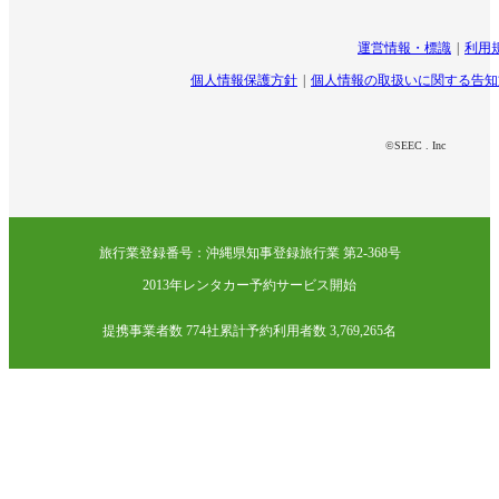
運営情報・標識
利用
個人情報保護方針
個人情報の取扱いに関する告知
©SEEC . Inc
旅行業登録番号：沖縄県知事登録旅行業 第2-368号
2013年レンタカー予約サービス開始
提携事業者数 774社
累計予約利用者数 3,769,265名