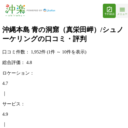
予約確認
メニュー
沖縄本島 青の洞窟（真栄田岬）/シュノ
ーケリングの口コミ・評判
口コミ件数：
1,952件
(1件 ～ 10件を表示)
総合評価：
4.8
ロケーション：
4.7
｜
サービス：
4.9
｜