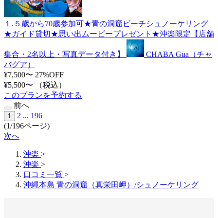
１.５歳から70歳参加可★青の洞窟ビーチシュノーケリング
★ガイド貸切★思い出ムービープレゼント★沖楽限定【店舗
集合・2名以上・写真データ付き】
CHABA Gua（チャ
バグア）
¥7,500〜
27%OFF
¥5,500〜
（税込）
このプランを予約する
前へ
2
...
196
1
(1/196ページ)
次へ
沖楽
>
沖楽
>
口コミ一覧
>
沖縄本島 青の洞窟（真栄田岬）/シュノーケリング