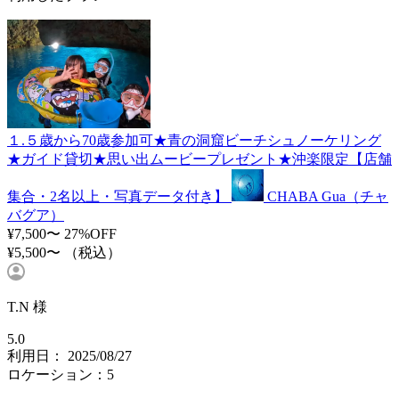
１.５歳から70歳参加可★青の洞窟ビーチシュノーケリング
★ガイド貸切★思い出ムービープレゼント★沖楽限定【店舗
集合・2名以上・写真データ付き】
CHABA Gua（チャ
バグア）
¥7,500〜
27%OFF
¥5,500〜
（税込）
T.N 様
5.0
利用日： 2025/08/27
ロケーション：5