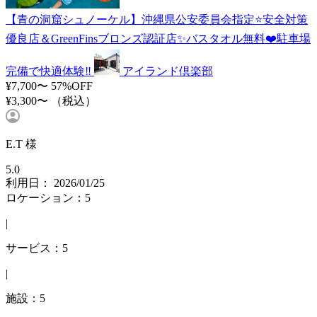
【青の洞窟シュノーケル】沖縄県公安委員会指定⭐️安全対策
優良店＆GreenFinsブロンズ認証店✨バスタオル無料❤️駐車場
完備で快適体験‼️
アイランド倶楽部
¥7,700〜
57%OFF
¥3,300〜
（税込）
E.T 様
5.0
利用日： 2026/01/25
ロケーション：5
|
サービス：5
|
施設：5