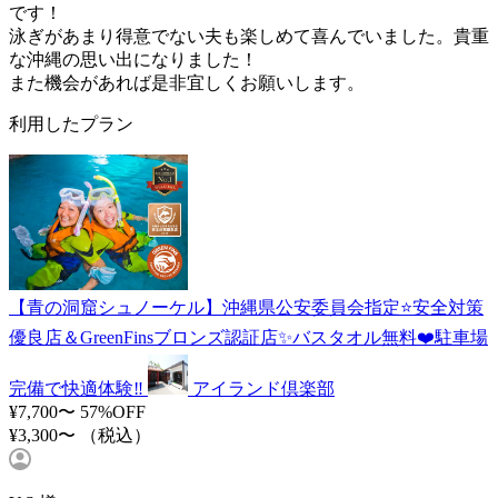
です！
泳ぎがあまり得意でない夫も楽しめて喜んでいました。貴重
な沖縄の思い出になりました！
また機会があれば是非宜しくお願いします。
利用したプラン
【青の洞窟シュノーケル】沖縄県公安委員会指定⭐️安全対策
優良店＆GreenFinsブロンズ認証店✨バスタオル無料❤️駐車場
完備で快適体験‼️
アイランド倶楽部
¥7,700〜
57%OFF
¥3,300〜
（税込）