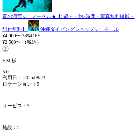
青の洞窟シュノーケル★【5歳～・約2時間・写真無料撮影・
餌付無料】
沖縄ダイビングショップシーモール
¥4,000〜
38%OFF
¥2,500〜
（税込）
F.M 様
5.0
利用日： 2025/08/23
ロケーション：5
|
サービス：5
|
施設：5