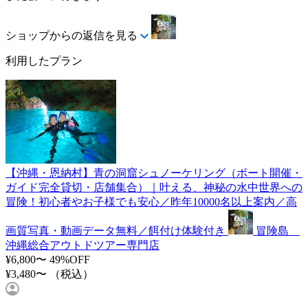
ショップからの返信を見る
利用したプラン
【沖縄・恩納村】青の洞窟シュノーケリング（ボート開催・
ガイド完全貸切・店舗集合）｜叶える、神秘の水中世界への
冒険！初心者やお子様でも安心／昨年10000名以上案内／高
画質写真・動画データ無料／餌付け体験付き
冒険島
沖縄総合アウトドツアー専門店
¥6,800〜
49%OFF
¥3,480〜
（税込）