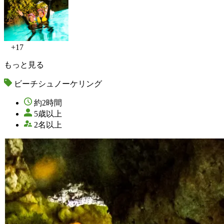
+17
もっと見る
ビーチシュノーケリング
約2時間
5歳以上
2名以上