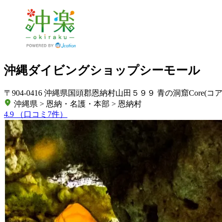
沖縄ダイビングショップシーモール
〒904-0416 沖縄県国頭郡恩納村山田５９９ 青の洞窟Core(コア
沖縄県 > 恩納・名護・本部 > 恩納村
4.9
（口コミ7件）