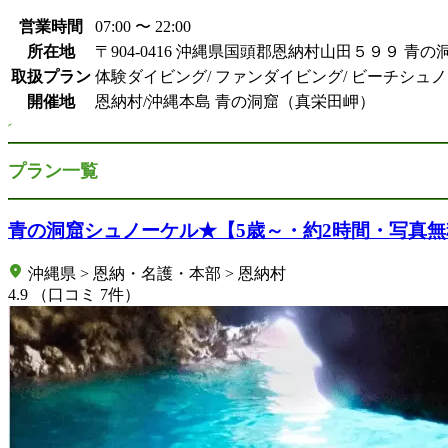
営業時間
07:00 〜 22:00
所在地
〒904-0416 沖縄県国頭郡恩納村山田５９９ 青の洞窟
取扱プラン
体験ダイビング/ ファンダイビング/ ビーチシュノ
開催地
恩納村/沖縄本島 青の洞窟（真栄田岬）
プラン一覧
青の洞窟シュノーケル★【5歳～・約2時間・写真
沖縄県 > 恩納・名護・本部 > 恩納村
4.9
（口コミ 7件）