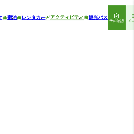
アクティビティ
ク
宿泊
レンタカー
観光バス
予約確認
メ