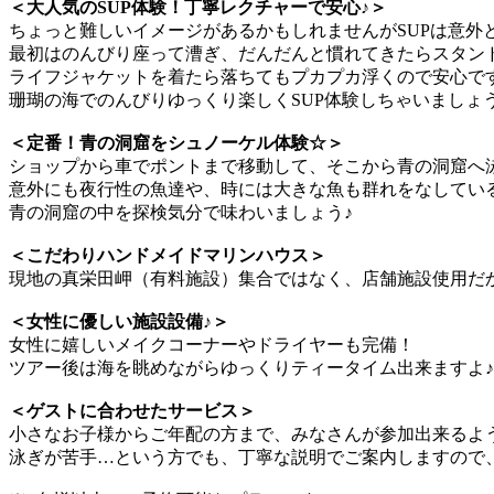
＜大人気のSUP体験！丁寧レクチャーで安心♪＞
ちょっと難しいイメージがあるかもしれませんがSUPは意外
最初はのんびり座って漕ぎ、だんだんと慣れてきたらスタン
ライフジャケットを着たら落ちてもプカプカ浮くので安心で
珊瑚の海でのんびりゆっくり楽しくSUP体験しちゃいましょ
＜定番！青の洞窟をシュノーケル体験☆＞
ショップから車でポントまで移動して、そこから青の洞窟へ
意外にも夜行性の魚達や、時には大きな魚も群れをなしてい
青の洞窟の中を探検気分で味わいましょう♪
＜こだわりハンドメイドマリンハウス＞
現地の真栄田岬（有料施設）集合ではなく、店舗施設使用だ
＜女性に優しい施設設備♪＞
女性に嬉しいメイクコーナーやドライヤーも完備！
ツアー後は海を眺めながらゆっくりティータイム出来ますよ♪
＜ゲストに合わせたサービス＞
小さなお子様からご年配の方まで、みなさんが参加出来るよ
泳ぎが苦手…という方でも、丁寧な説明でご案内しますので