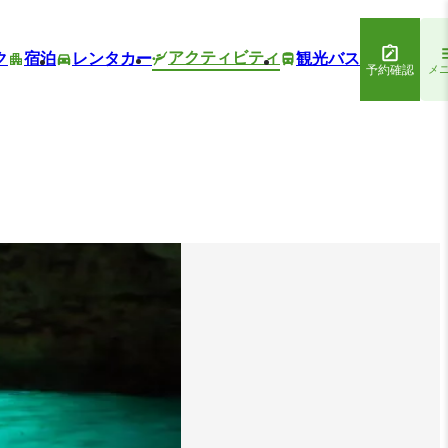
アクティビティ
ク
宿泊
レンタカー
観光バス
予約確認
メ