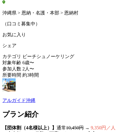
沖縄県 > 恩納・名護・本部 > 恩納村
（口コミ募集中）
お気に入り
シェア
カテゴリ
ビーチシュノーケリング
対象年齢
6歳〜
参加人数
2人〜
所要時間
約3時間
アルガイド沖縄
プラン紹介
【団体割（4名様以上）】
通常
10,450円
→
9,350円／人