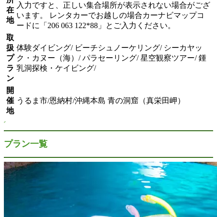
入力ですと、正しい集合場所が表示されない場合がござ
在
います。 レンタカーでお越しの場合カーナビマップコ
地
ードに「206 063 122*88」とご入力ください。
取
扱
体験ダイビング/ ビーチシュノーケリング/ シーカヤッ
プ
ク・カヌー（海）/ パラセーリング/ 星空観察ツアー/ 鍾
ラ
乳洞探検・ケイビング/
ン
開
催
うるま市/恩納村/沖縄本島 青の洞窟（真栄田岬）
地
プラン一覧