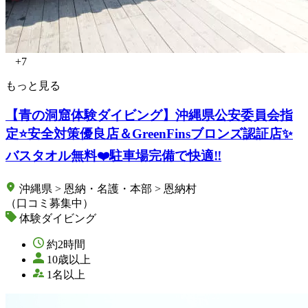
+7
もっと見る
【青の洞窟体験ダイビング】沖縄県公安委員会指
定⭐️安全対策優良店＆GreenFinsブロンズ認証店✨
バスタオル無料❤️駐車場完備で快適‼️
沖縄県 > 恩納・名護・本部 > 恩納村
（口コミ募集中）
体験ダイビング
約2時間
10歳以上
1名以上