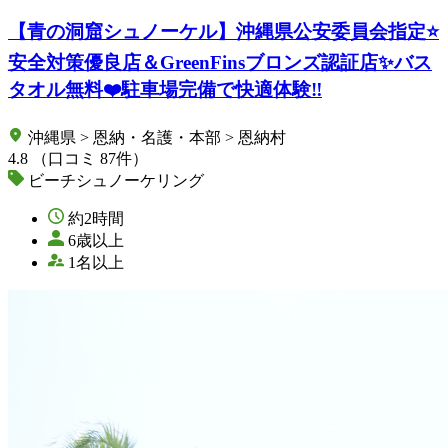
【青の洞窟シュノーケル】沖縄県公安委員会指定⭐️
安全対策優良店＆GreenFinsブロンズ認証店✨バス
タオル無料❤️駐車場完備で快適体験‼️
沖縄県 > 恩納・名護・本部 > 恩納村
4.8
（口コミ 87件）
ビーチシュノーケリング
約2時間
6歳以上
1名以上