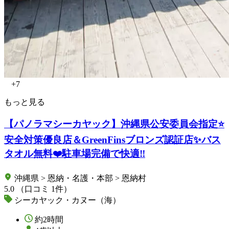
+7
もっと見る
【パノラマシーカヤック】沖縄県公安委員会指定⭐️
安全対策優良店＆GreenFinsブロンズ認証店✨バス
タオル無料❤️駐車場完備で快適‼️
沖縄県 > 恩納・名護・本部 > 恩納村
5.0
（口コミ 1件）
シーカヤック・カヌー（海）
約2時間