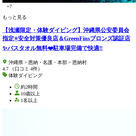
+7
もっと見る
【浅瀬限定・体験ダイビング】沖縄県公安委員会
指定⭐️安全対策優良店＆GreenFinsブロンズ認証店
✨バスタオル無料❤️駐車場完備で快適‼️
沖縄県 > 恩納・名護・本部 > 恩納村
4.7
（口コミ 4件）
体験ダイビング
約2時間
10歳以上
1名以上