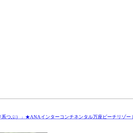
系つぶ）」★ANAインターコンチネンタル万座ビーチリゾート