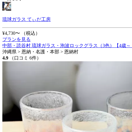
琉球ガラス てぃだ工房
¥4,730〜
（税込）
プランを見る
中部・読谷村 琉球ガラス・泡波ロックグラス（3色）【4歳～
沖縄県 > 恩納・名護・本部 > 恩納村
4.9
（口コミ 6件）