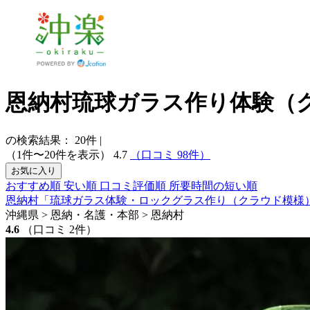
恩納村琉球ガラス作り体験（
の検索結果：
20
件
|
（1件〜20件を表示）
4.7
（口コミ 98件）
お気に入り
おすすめ順
安い順
口コミ評価順
所要時間の短い順
恩納村「琉球ガラス体験・ロックグラス作り（クラウド模様）
沖縄県 > 恩納・名護・本部 > 恩納村
4.6
（口コミ 2件）