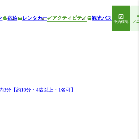
アクティビティ
ク
宿泊
レンタカー
観光バス
予約確認
メ
分【約10分・4歳以上・1名可】