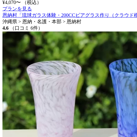
¥4,070〜
（税込）
プランを見る
恩納村「琉球ガラス体験・200CCビアグラス作り（クラウド
沖縄県 > 恩納・名護・本部 > 恩納村
4.6
（口コミ 6件）