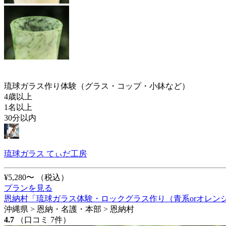
琉球ガラス作り体験（グラス・コップ・小鉢など）
4歳以上
1名以上
30分以内
琉球ガラス てぃだ工房
¥5,280〜
（税込）
プランを見る
恩納村「琉球ガラス体験・ロックグラス作り（青系orオレンジ
沖縄県 > 恩納・名護・本部 > 恩納村
4.7
（口コミ 7件）