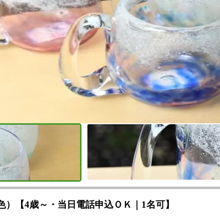
色）【4歳～・当日電話申込ＯＫ｜1名可】