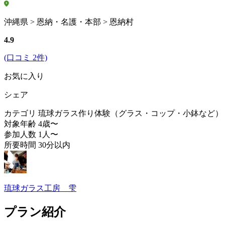
沖縄県 > 恩納・名護・本部 > 恩納村
4.9
(口コミ 2件)
お気に入り
シェア
カテゴリ
琉球ガラス作り体験（グラス・コップ・小鉢など）
対象年齢
4歳〜
参加人数
1人〜
所要時間
30分以内
琉球ガラス工房 雫
プラン紹介