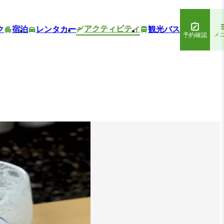
アクティビティ
ク
宿泊
レンタカー
観光バス
予約確認
メ