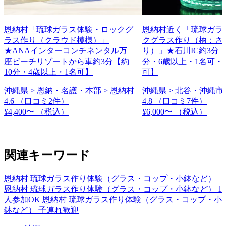
恩納村「琉球ガラス体験・ロックグ
恩納村近く「琉球ガラ
ラス作り（クラウド模様）」
クグラス作り（柄：さ
★ANAインターコンチネンタル万
り）」★石川IC約3分【
座ビーチリゾートから車約3分【約
分・6歳以上・1名可・
10分・4歳以上・1名可】
可】
沖縄県 > 恩納・名護・本部 > 恩納村
沖縄県 > 北谷・沖縄市 
4.6
（口コミ2件）
4.8
（口コミ7件）
¥4,400〜
（税込）
¥6,000〜
（税込）
関連キーワード
恩納村 琉球ガラス作り体験（グラス・コップ・小鉢など）
恩納村 琉球ガラス作り体験（グラス・コップ・小鉢など） 1
人参加OK
恩納村 琉球ガラス作り体験（グラス・コップ・小
鉢など） 子連れ歓迎