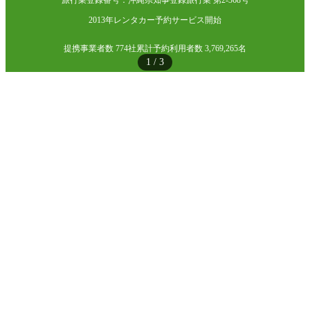
旅行業登録番号：沖縄県知事登録旅行業 第2-368号
2013年レンタカー予約サービス開始
提携事業者数 774社
累計予約利用者数 3,769,265名
1
/
3