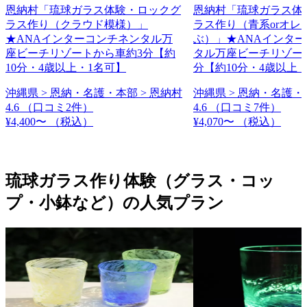
恩納村「琉球ガラス体験・ロックグ
恩納村「琉球ガラス体
ラス作り（クラウド模様）」
ラス作り（青系orオレ
★ANAインターコンチネンタル万
ぶ）」★ANAインタ
座ビーチリゾートから車約3分【約
タル万座ビーチリゾー
10分・4歳以上・1名可】
分【約10分・4歳以上
沖縄県 > 恩納・名護・本部 > 恩納村
沖縄県 > 恩納・名護・
4.6
（口コミ2件）
4.6
（口コミ7件）
¥4,400〜
（税込）
¥4,070〜
（税込）
琉球ガラス作り体験（グラス・コッ
プ・小鉢など）の人気プラン