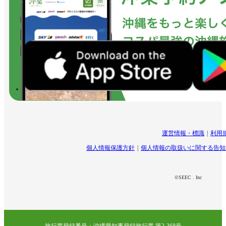
運営情報・標識
利用
個人情報保護方針
個人情報の取扱いに関する告知
©SEEC . Inc