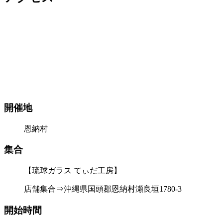
開催地
恩納村
集合
【琉球ガラス てぃだ工房】
店舗集合⇒沖縄県国頭郡恩納村瀬良垣1780-3
開始時間