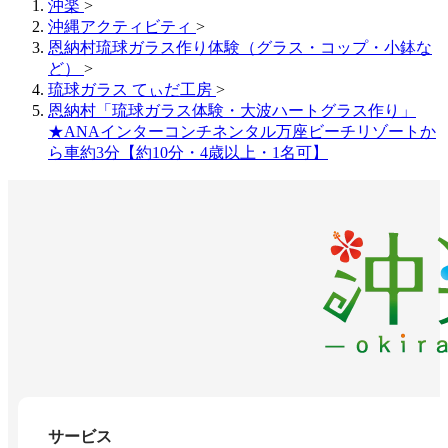
沖楽
>
沖縄アクティビティ
>
恩納村琉球ガラス作り体験（グラス・コップ・小鉢な
ど）
>
琉球ガラス てぃだ工房
>
恩納村「琉球ガラス体験・大波ハートグラス作り」
★ANAインターコンチネンタル万座ビーチリゾートか
ら車約3分【約10分・4歳以上・1名可】
サービス