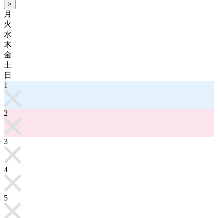
>
月
火
水
木
金
土
日
1
2
3
4
5