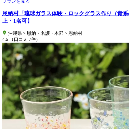
プランを見る
恩納村「琉球ガラス体験・ロックグラス作り（青系o
上・1名可】
沖縄県 > 恩納・名護・本部 > 恩納村
4.6
（口コミ 7件）