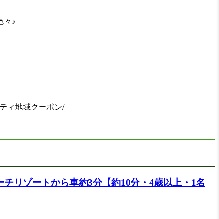
色々♪
。
ティ地域クーポン/
チリゾートから車約3分【約10分・4歳以上・1名