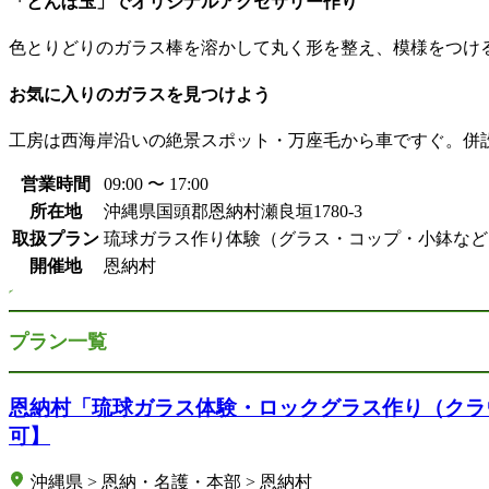
「とんぼ玉」でオリジナルアクセサリー作り
色とりどりのガラス棒を溶かして丸く形を整え、模様をつけ
お気に入りのガラスを見つけよう
工房は西海岸沿いの絶景スポット・万座毛から車ですぐ。併
営業時間
09:00 〜 17:00
所在地
沖縄県国頭郡恩納村瀬良垣1780-3
取扱プラン
琉球ガラス作り体験（グラス・コップ・小鉢など）
開催地
恩納村
プラン一覧
恩納村「琉球ガラス体験・ロックグラス作り（クラウ
可】
沖縄県 > 恩納・名護・本部 > 恩納村