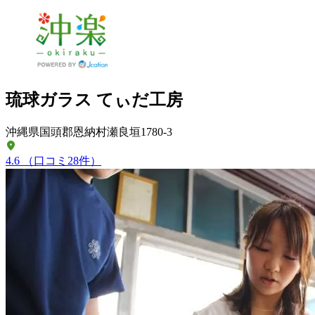
琉球ガラス てぃだ工房
沖縄県国頭郡恩納村瀬良垣1780-3
4.6
（口コミ28件）