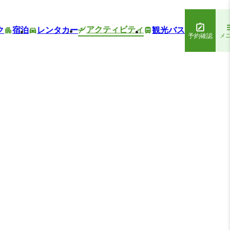
アクティビティ
ク
宿泊
レンタカー
観光バス
予約確認
メ