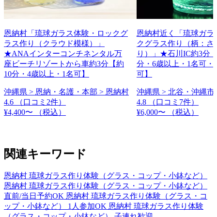
恩納村「琉球ガラス体験・ロックグ
恩納村近く「琉球ガラ
ラス作り（クラウド模様）」
クグラス作り（柄：さ
★ANAインターコンチネンタル万
り）」★石川IC約3分【
座ビーチリゾートから車約3分【約
分・6歳以上・1名可・
10分・4歳以上・1名可】
可】
沖縄県 > 恩納・名護・本部 > 恩納村
沖縄県 > 北谷・沖縄市 
4.6
（口コミ2件）
4.8
（口コミ7件）
¥4,400〜
（税込）
¥6,000〜
（税込）
関連キーワード
恩納村 琉球ガラス作り体験（グラス・コップ・小鉢など）
恩納村 琉球ガラス作り体験（グラス・コップ・小鉢など）
直前/当日予約OK
恩納村 琉球ガラス作り体験（グラス・コ
ップ・小鉢など） 1人参加OK
恩納村 琉球ガラス作り体験
（グラス・コップ・小鉢など） 子連れ歓迎