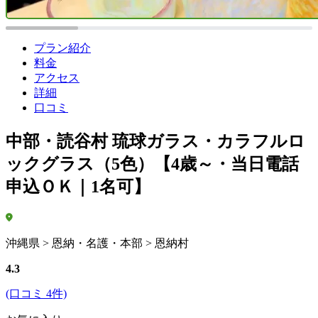
プラン紹介
料金
アクセス
詳細
口コミ
中部・読谷村 琉球ガラス・カラフルロ
ックグラス（5色）【4歳～・当日電話
申込ＯＫ｜1名可】
沖縄県 > 恩納・名護・本部 > 恩納村
4.3
(口コミ 4件)