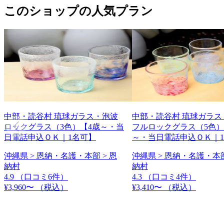
このショップの人気プラン
中部・読谷村 琉球ガラス・泡波
中部・読谷村 琉球ガラス
ロックグラス（3色）【4歳～・当
フルロックグラス（5色）
日電話申込ＯＫ｜1名可】
～・当日電話申込ＯＫ｜
沖縄県 > 恩納・名護・本部 > 恩
沖縄県 > 恩納・名護・本部
納村
納村
4.9
（口コミ6件）
4.3
（口コミ4件）
¥3,960〜
（税込）
¥3,410〜
（税込）