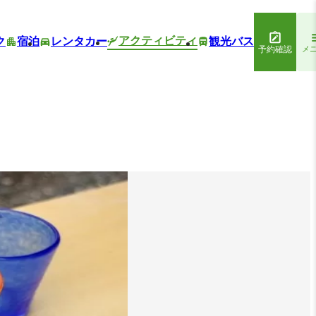
アクティビティ
ク
宿泊
レンタカー
観光バス
予約確認
メ