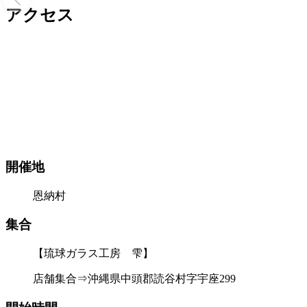
アクセス
開催地
恩納村
集合
【琉球ガラス工房 雫】
店舗集合⇒沖縄県中頭郡読谷村字宇座299