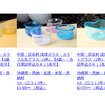
・カラ
中部・読谷村 琉球ガラス・カラ
中部・読谷村 
【4歳
フル丸グラス（4色）【4歳～・当
トグラス（2色）
1名可】
日電話申込ＯＫ｜1名可】
話申込ＯＫ｜1
 > 恩
沖縄県 > 恩納・名護・本部 > 恩
沖縄県 > 恩納・
納村
納村
5.0
（口コミ3件）
4.0
（口コミ1件
¥3,300〜
（税込）
¥2,970〜
（税込