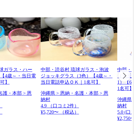
琉球ガラス・ハー
中部・読谷村 琉球ガラス・泡波
中部・
【4歳～・当日電
ジョッキグラス（3色）【4歳～・
（大玉1
名可】
当日電話申込ＯＫ｜1名可】
1）【
1名可】
名護・本部 > 恩
沖縄県 > 恩納・名護・本部 > 恩
納村
沖縄県 
）
4.9
（口コミ2件）
納村
）
¥5,720〜
（税込）
5.0
(口
¥2,750