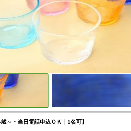
4歳～・当日電話申込ＯＫ｜1名可】