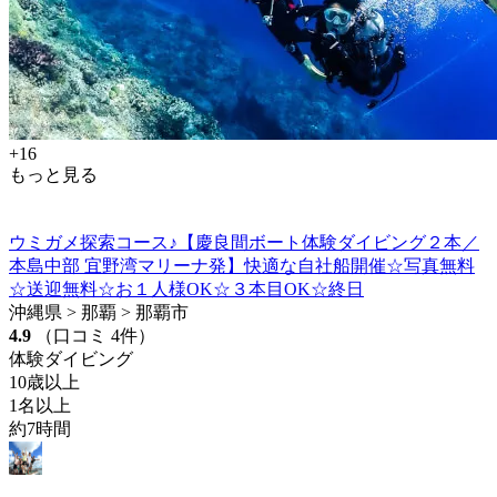
+16
もっと見る
ウミガメ探索コース♪【慶良間ボート体験ダイビング２本／
本島中部 宜野湾マリーナ発】快適な自社船開催☆写真無料
☆送迎無料☆お１人様OK☆３本目OK☆終日
沖縄県 > 那覇 > 那覇市
4.9
（口コミ 4件）
体験ダイビング
10歳以上
1名以上
約7時間