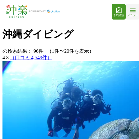
予約確認
メニュー
沖縄ダイビング
の検索結果：
96
件
|
（1件〜20件を表示）
4.8
（口コミ 4,549件）