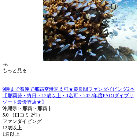
+6
もっと見る
9時まで着便で那覇空港迎え可★慶良間ファンダイビング2本
【那覇発・終日・12歳以上・1名可・2022年度PADIダイブリ
ゾート最優秀店★】
沖縄県 > 那覇 > 那覇市
5.0
（口コミ 2件）
ファンダイビング
12歳以上
1名以上