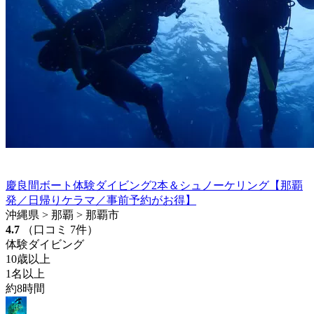
慶良間ボート体験ダイビング2本＆シュノーケリング【那覇
発／日帰りケラマ／事前予約がお得】
沖縄県 > 那覇 > 那覇市
4.7
（口コミ 7件）
体験ダイビング
10歳以上
1名以上
約8時間