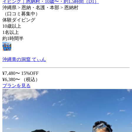
イビング｜恩納村・10歳〜・約1.5時間（D1）
沖縄県 > 恩納・名護・本部 > 恩納村
（口コミ募集中）
体験ダイビング
10歳以上
1名以上
約1時間半
沖縄青の洞窟 てぃん
¥7,480〜
15%OFF
¥6,380〜
（税込）
プランを見る