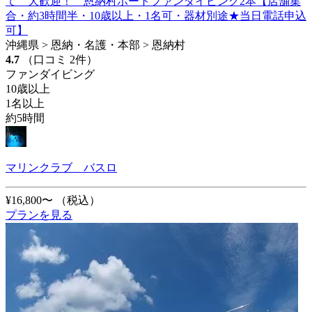
て 大歓迎！ 恩納村ボートファンダイビング2本【店舗集
合・約3時間半・10歳以上・1名可・器材別途★当日電話申込
可】
沖縄県 > 恩納・名護・本部 > 恩納村
4.7
（口コミ 2件）
ファンダイビング
10歳以上
1名以上
約5時間
マリンクラブ バスロ
¥16,800〜
（税込）
プランを見る