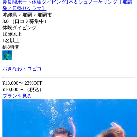
慶良間ボート体験ダイビング1本＆シュノーケリング【那覇
発／日帰りケラマ】
沖縄県 > 那覇 > 那覇市
3.0
（口コミ募集中）
体験ダイビング
10歳以上
1名以上
約8時間
おきなわトロピコ
¥13,000〜
23%OFF
¥10,000〜
（税込）
プランを見る