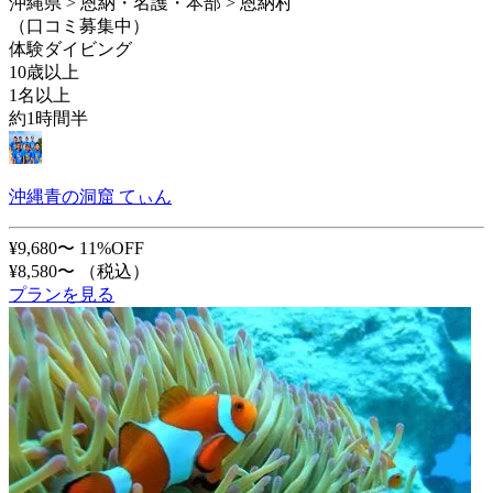
沖縄県 > 恩納・名護・本部 > 恩納村
（口コミ募集中）
体験ダイビング
10歳以上
1名以上
約1時間半
沖縄青の洞窟 てぃん
¥9,680〜
11%OFF
¥8,580〜
（税込）
プランを見る