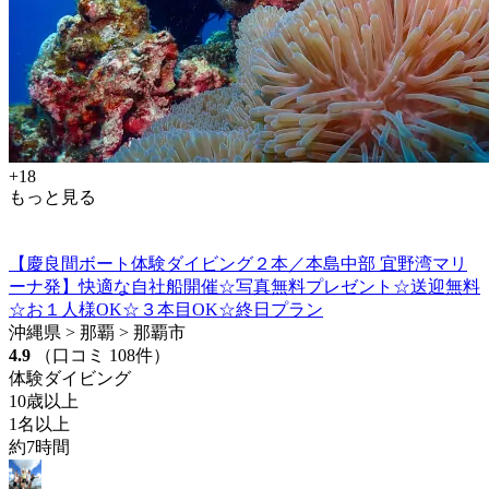
+18
もっと見る
【慶良間ボート体験ダイビング２本／本島中部 宜野湾マリ
ーナ発】快適な自社船開催☆写真無料プレゼント☆送迎無料
☆お１人様OK☆３本目OK☆終日プラン
沖縄県 > 那覇 > 那覇市
4.9
（口コミ 108件）
体験ダイビング
10歳以上
1名以上
約7時間