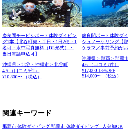
慶良間チービシボート体験ダイビン
慶良間ボート体験ダイ
グ1本【北谷町発・半日・1日2便・1
シュノーケリング【那
名可・水中写真無料（DL形式）・
ケラマ／事前予約がお
当日電話申込可】
沖縄県 > 那覇 > 那覇市
沖縄県 > 北谷・沖縄市 > 北谷町
4.6
（口コミ7件）
¥17,000
18%OFF
4.5
（口コミ5件）
¥14,000〜
（税込）
¥10,800〜
（税込）
関連キーワード
那覇市 体験ダイビング
那覇市 体験ダイビング 1人参加OK