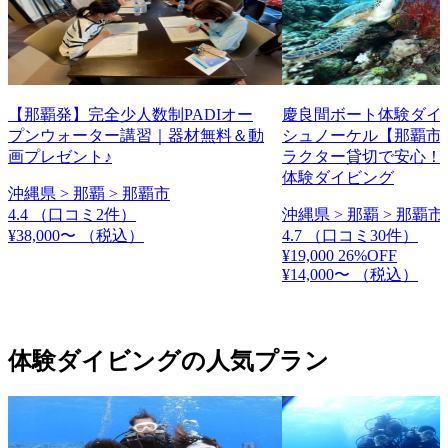
【那覇発】完全少人数制PADIオー
慶良間ボート体験ダイ
プンウォーター講習｜器材無料＆動
シュノーケル【那覇市
画プレゼント♪
ラクター貸切で安心！
体験ダイビング
沖縄県 > 那覇 > 那覇市
4.4
（口コミ2件）
沖縄県 > 那覇 > 那覇市
¥38,000〜
（税込）
4.7
（口コミ30件）
¥19,000
26%OFF
¥14,000〜
（税込）
体験ダイビングの人気プラン