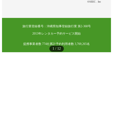
©SEEC . Inc
旅行業登録番号：沖縄県知事登録旅行業 第2-368号
2013年レンタカー予約サービス開始
提携事業者数 774社
累計予約利用者数 3,769,265名
1
/
12