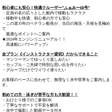
初心者にも安心！快適クルーザー”ふぁみーゆ号”
・定員45名の広々とした船内で移動もラクラク
・移動中も快適、初心者の方でも安心
・この道35年のベテラン船長が、当日の海況・天候を見極め
て
最適なポイントへご案内
★2024年エンジンリニューアル！！
高速船にパワーアップ♪
全プラン《インストラクター貸切》だからできること
・マンツーマンでゆっくり楽しみたい
・カップル・ご夫婦で特別な思い出を作りたい
・グループだけでワイワイ潜りたい
お客様のペースに合わせて、無理なく水中世界をご案内しま
す。
初めての方・泳ぎが苦手な方も大歓迎！！
・おひとり様でのご参加OK
・丁寧なサポートで不安を解消
・水中で撮影した動画データ付き