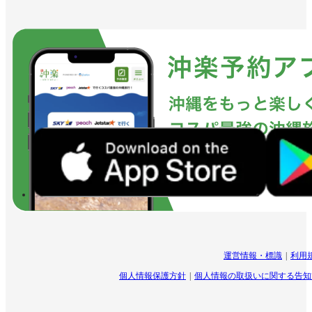
運営情報・標識
利用
個人情報保護方針
個人情報の取扱いに関する告知