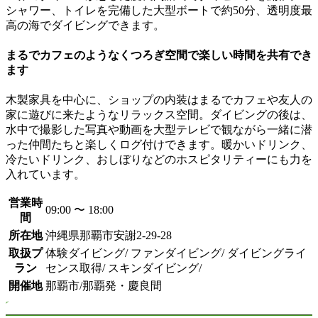
シャワー、トイレを完備した大型ボートで約50分、透明度最
高の海でダイビングできます。
まるでカフェのようなくつろぎ空間で楽しい時間を共有でき
ます
木製家具を中心に、ショップの内装はまるでカフェや友人の
家に遊びに来たようなリラックス空間。ダイビングの後は、
水中で撮影した写真や動画を大型テレビで観ながら一緒に潜
った仲間たちと楽しくログ付けできます。暖かいドリンク、
冷たいドリンク、おしぼりなどのホスピタリティーにも力を
入れています。
営業時
09:00 〜 18:00
間
所在地
沖縄県那覇市安謝2-29-28
取扱プ
体験ダイビング/ ファンダイビング/ ダイビングライ
ラン
センス取得/ スキンダイビング/
開催地
那覇市/那覇発・慶良間