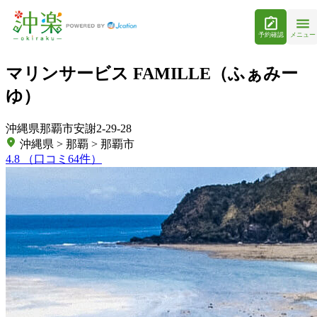
予約確認
メニュー
マリンサービス FAMILLE（ふぁみー
ゆ）
沖縄県那覇市安謝2-29-28
沖縄県 > 那覇 > 那覇市
4.8
（口コミ64件）