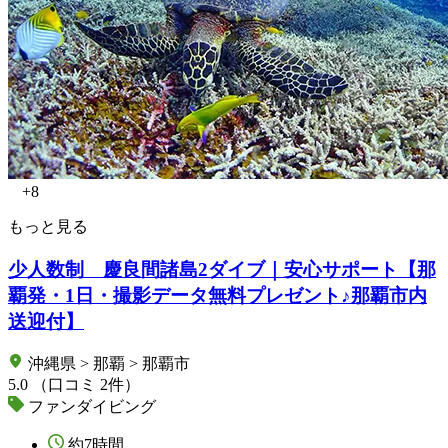
+8
もっと見る
少人数制 慶良間諸島2ダイブ｜安心サポート【那
覇発・1日・撮影データ無料プレゼント♪那覇市内
送迎付】
沖縄県 > 那覇 > 那覇市
5.0
（口コミ 2件）
ファンダイビング
約7時間