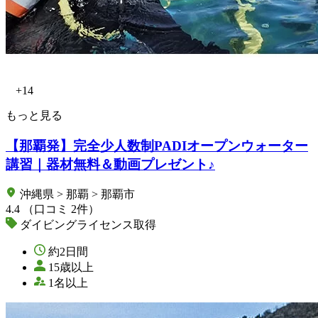
+14
もっと見る
【那覇発】完全少人数制PADIオープンウォーター
講習｜器材無料＆動画プレゼント♪
沖縄県 > 那覇 > 那覇市
4.4
（口コミ 2件）
ダイビングライセンス取得
約2日間
15歳以上
1名以上