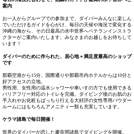
案内
お一人からグループでの参加まで、ダイバーみんなに楽しん
でいただけるガイドを心がけ、毎日の天候や海況で変化する
沖縄の海から、その日最高の水中世界へベテランインストラ
クターがご案内いたします。みなさまのお越しをお待ちして
います！
ダイバーのために作られた、居心地＋満足度最高のショップ
です
那覇空港から15分、国際通りや那覇市内ホテルからは10分と
好アクセスの立地。
男性用、女性用の温水シャワーや車いすの方でも使用できる
バリアフリー対応のトイレを完備。ダイビング後のお肌のお
手入れやお化粧もばっちり行える大好評の女性専用パウダー
ルームにはもちろんアメニティー類も充実しています。
ケラマ諸島で毎日開催！
世界のダイバーが恋した慶良間諸島でダイビングを開催。