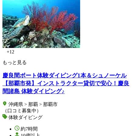
+12
もっと見る
慶良間ボート体験ダイビング1本＆シュノーケル
【那覇市発】インストラクター貸切で安心！慶良
間諸島 体験ダイビング♪
沖縄県 > 那覇 > 那覇市
（口コミ募集中）
体験ダイビング
約7時間
10歳以上