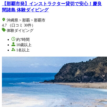
【那覇市発】インストラクター貸切で安心！慶良
間諸島 体験ダイビング
沖縄県 > 那覇 > 那覇市
4.7
（口コミ 30件）
体験ダイビング
約7時間
10歳以上
1名以上