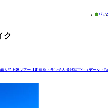
パッ
イク
島上陸ツアー【那覇発・ランチ＆撮影写真付（データ：Faceb