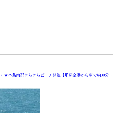
）★本島南部きらきらビーチ開催【那覇空港から車で約30分・