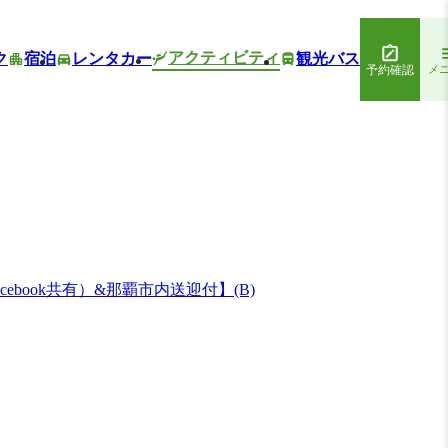
アクティビティ
ク
宿泊
レンタカー
観光バス
予約確認
メ
ook共有）&那覇市内送迎付】(B)