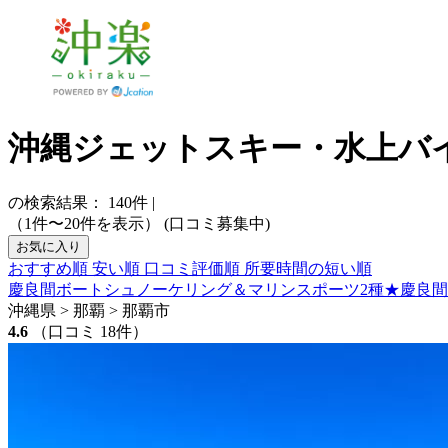
沖縄ジェットスキー・水上バ
の検索結果：
140
件
|
（1件〜20件を表示）
(口コミ募集中)
お気に入り
おすすめ順
安い順
口コミ評価順
所要時間の短い順
慶良間ボートシュノーケリング＆マリンスポーツ2種★慶良間無人
沖縄県 > 那覇 > 那覇市
4.6
（口コミ 18件）