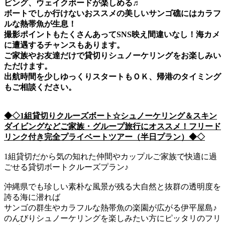
ビング、ウェイクボードが楽しめる♬
ボートでしか行けないおススメの美しいサンゴ礁にはカラフ
ルな熱帯魚が生息！
撮影ポイントもたくさんあってSNS映え間違いなし！海カメ
に遭遇するチャンスもあります。
ご家族やお友達だけで貸切りシュノーケリングをお楽しみい
ただけます。
出航時間を少しゆっくりスタートもＯＫ、帰港のタイミング
もご相談ください。
◆◇1組貸切りクルーズボート☆シュノーケリング＆スキン
ダイビングなどご家族・グループ旅行にオススメ！フリード
リンク付き完全プライベートツアー（半日プラン）◆◇
1組貸切だから気の知れた仲間やカップルご家族で快適に過
ごせる貸切ボートクルーズプラン♪
沖縄県でも珍しい素朴な風景が残る大自然と抜群の透明度を
誇る海に潜れば
サンゴの群生やカラフルな熱帯魚の楽園が広がる伊平屋島♪
のんびりシュノーケリングを楽しみたい方にピッタリのフリ