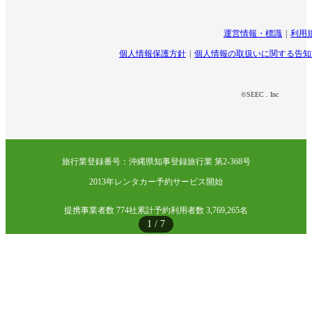
運営情報・標識
利用
個人情報保護方針
個人情報の取扱いに関する告知
©SEEC . Inc
旅行業登録番号：沖縄県知事登録旅行業 第2-368号
2013年レンタカー予約サービス開始
提携事業者数 774社
累計予約利用者数 3,769,265名
1
/
7