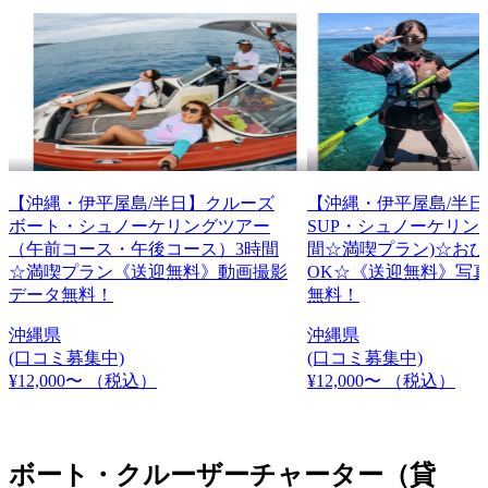
【沖縄・伊平屋島/半日】クルーズ
【沖縄・伊平屋島/半日
ボート・シュノーケリングツアー
SUP・シュノーケリン
（午前コース・午後コース）3時間
間☆満喫プラン)☆お
☆満喫プラン《送迎無料》動画撮影
OK☆《送迎無料》写
データ無料！
無料！
沖縄県
沖縄県
(口コミ募集中)
(口コミ募集中)
¥12,000〜
（税込）
¥12,000〜
（税込）
ボート・クルーザーチャーター（貸