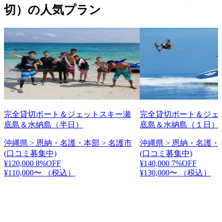
切）の人気プラン
完全貸切ボート＆ジェットスキー瀬
完全貸切ボート＆ジェ
底島＆水納島（半日）
底島＆水納島（１日）
沖縄県 > 恩納・名護・本部 > 名護市
沖縄県 > 恩納・名護・
(口コミ募集中)
(口コミ募集中)
¥120,000
8%OFF
¥140,000
7%OFF
¥110,000〜
（税込）
¥130,000〜
（税込）