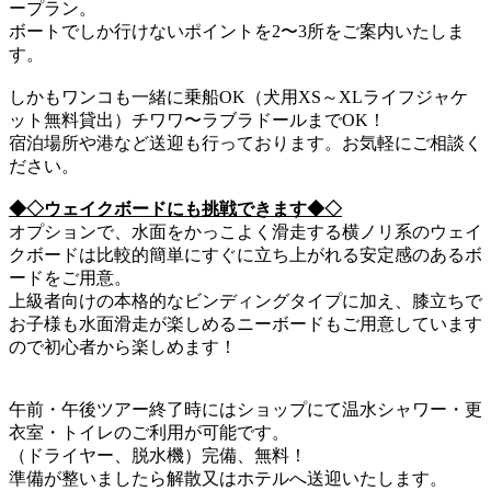
ープラン。
ボートでしか行けないポイントを2〜3所をご案内いたしま
す。
しかもワンコも一緒に乗船OK（犬用XS～XLライフジャケ
ット無料貸出）チワワ〜ラブラドールまでOK！
宿泊場所や港など送迎も行っております。お気軽にご相談く
ださい。
◆◇ウェイクボードにも挑戦できます◆◇
オプションで、水面をかっこよく滑走する横ノリ系のウェイ
クボードは比較的簡単にすぐに立ち上がれる安定感のあるボ
ードをご用意。
上級者向けの本格的なビンディングタイプに加え、膝立ちで
お子様も水面滑走が楽しめるニーボードもご用意しています
ので初心者から楽しめます！
午前・午後ツアー終了時にはショップにて温水シャワー・更
衣室・トイレのご利用が可能です。
（ドライヤー、脱水機）完備、無料！
準備が整いましたら解散又はホテルへ送迎いたします。