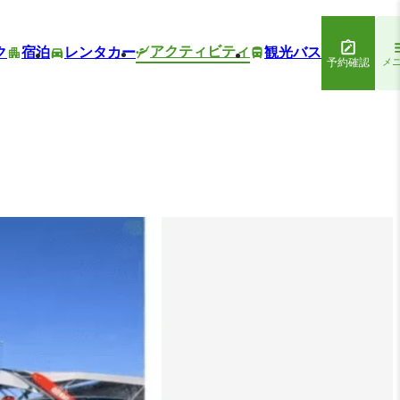
アクティビティ
ク
宿泊
レンタカー
観光バス
予約確認
メ