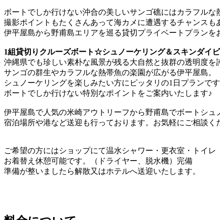
ボートでしか行けない沖合の美しいサンゴ礁にはカラフルな
撮影ポイントもたくさんあって海カメに遭遇するチャンスも
伊平屋島から野甫島エリアを巡る貸切プライベートプランを
1組貸切りクルーズボート☆シュノーケリング＆スキンダイ
沖縄県でも珍しい素朴な風景が残る大自然と抜群の透明度を
サンゴの群生やカラフルな熱帯魚の楽園が広がる伊平屋島。
シュノーケリングを楽しみたい方にピッタリの1日プランで
ボートでしか行けない特別なポイントをご案内いたします♪
伊平屋島で人気の米崎アウトリーフから野甫島でボートシュ
宿泊場所や港など送迎も行っております。お気軽にご相談く
ご希望の方にはショップにて温水シャワー・更衣室・トイレ
お着替え休憩可能です。（ドライヤー、脱水機）完備
準備が整いましたら解散又はホテルへ送迎いたします。