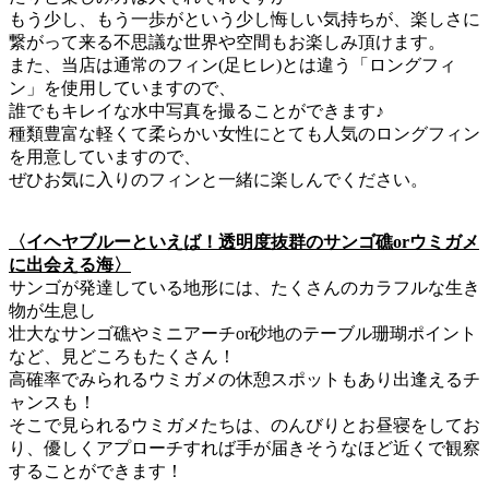
もう少し、もう一歩がという少し悔しい気持ちが、楽しさに
繋がって来る不思議な世界や空間もお楽しみ頂けます。
また、当店は通常のフィン(足ヒレ)とは違う「ロングフィ
ン」を使用していますので、
誰でもキレイな水中写真を撮ることができます♪
種類豊富な軽くて柔らかい女性にとても人気のロングフィン
を用意していますので、
ぜひお気に入りのフィンと一緒に楽しんでください。
〈イヘヤブルーといえば！透明度抜群のサンゴ礁orウミガメ
に出会える海〉
サンゴが発達している地形には、たくさんのカラフルな生き
物が生息し
壮大なサンゴ礁やミニアーチor砂地のテーブル珊瑚ポイント
など、見どころもたくさん！
高確率でみられるウミガメの休憩スポットもあり出逢えるチ
ャンスも！
そこで見られるウミガメたちは、のんびりとお昼寝をしてお
り、優しくアプローチすれば手が届きそうなほど近くで観察
することができます！