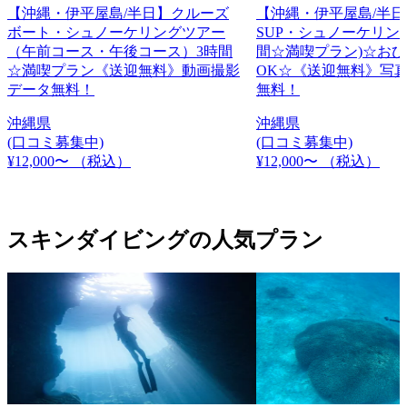
【沖縄・伊平屋島/半日】クルーズ
【沖縄・伊平屋島/半日
ボート・シュノーケリングツアー
SUP・シュノーケリン
（午前コース・午後コース）3時間
間☆満喫プラン)☆お
☆満喫プラン《送迎無料》動画撮影
OK☆《送迎無料》写
データ無料！
無料！
沖縄県
沖縄県
(口コミ募集中)
(口コミ募集中)
¥12,000〜
（税込）
¥12,000〜
（税込）
スキンダイビングの人気プラン