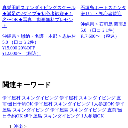
真栄田岬スキンダイビングスクール
石垣島ボートスキンダ
★満足の2ダイブ★初心者歓迎★１
潜り）・初心者歓迎
名〜OK★写真、動画無料プレゼン
沖縄県 > 石垣島 西表島
ト
5.0
（口コミ1件）
沖縄県 > 恩納・名護・本部 > 恩納村
¥17,600〜
（税込）
5.0
（口コミ2件）
¥15,000
20%OFF
¥12,000〜
（税込）
関連キーワード
伊平屋村 スキンダイビング
伊平屋村 スキンダイビング 直
前/当日予約OK
伊平屋村 スキンダイビング 1人参加OK
伊平
屋島 スキンダイビング
伊平屋島 スキンダイビング 直前/当
日予約OK
伊平屋島 スキンダイビング 1人参加OK
沖楽
>