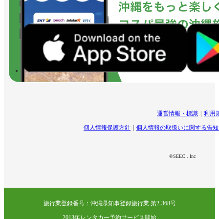
運営情報・標識
利用
個人情報保護方針
個人情報の取扱いに関する告知
©SEEC . Inc
旅行業登録番号：沖縄県知事登録旅行業 第2-368号
2013年レンタカー予約サービス開始