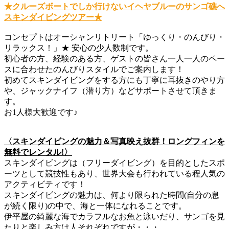
★クルーズボートでしか行けないイヘヤブルーのサンゴ礁へ
スキンダイビングツアー★
コンセプトはオーシャンリトリート「ゆっくり・のんびり・
リラックス！」★ 安心の少人数制です。
初心者の方、経験のある方、ゲストの皆さん一人一人のペー
スに合わせたのんびりスタイルでご案内します！
初めてスキンダイビングをする方にも丁寧に耳抜きのやり方
や、ジャックナイフ（潜り方）などサポートさせて頂きま
す。
お1人様大歓迎です♪
〈スキンダイビングの魅力＆写真映え抜群！ロングフィンを
無料でレンタル!〉
スキンダイビングは（フリーダイビング）を目的としたスポ
ーツとして競技性もあり、世界大会も行われている程人気の
アクティビティです！
スキンダイビングの魅力は、何より限られた時間(自分の息
が続く限り)の中で、海と一体になれることです。
伊平屋の綺麗な海でカラフルなお魚と泳いだり、サンゴを見
たりと楽しみ方は人それぞれですが・・・