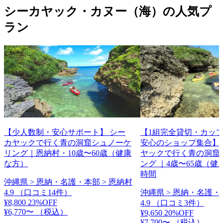
シーカヤック・カヌー（海）の人気プ
ラン
【少人数制・安心サポート】 シー
【1組完全貸切・カップ
カヤックで行く青の洞窟シュノーケ
安心のショップ集合】
リング｜恩納村・10歳〜60歳（健康
ヤックで行く青の洞窟
な方）
ング ｜4歳〜65歳（健
時間
沖縄県 > 恩納・名護・本部 > 恩納村
4.9
（口コミ14件）
沖縄県 > 恩納・名護・
¥8,800
23%OFF
4.9
（口コミ3件）
¥6,770〜
（税込）
¥9,650
20%OFF
¥7,700〜
（税込）