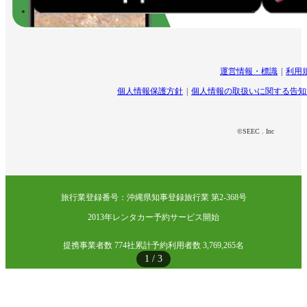
運営情報・標識
利用
個人情報保護方針
個人情報の取扱いに関する告知
©SEEC . Inc
旅行業登録番号：沖縄県知事登録旅行業 第2-368号
2013年レンタカー予約サービス開始
提携事業者数 774社
累計予約利用者数 3,769,265名
1
/
3