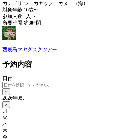
カテゴリ
シーカヤック・カヌー（海）
対象年齢
10歳〜
参加人数
1人〜
所要時間
約8時間
西表島マヤグスクツアー
予約内容
日付
<
2026年08月
>
月
火
水
木
金