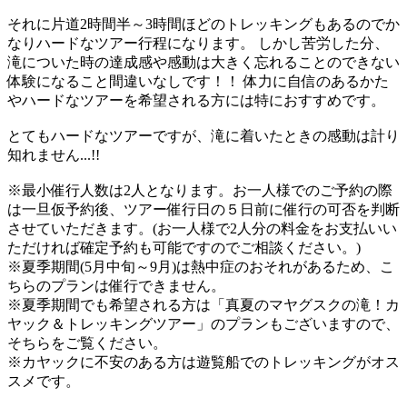
それに片道2時間半～3時間ほどのトレッキングもあるのでか
なりハードなツアー行程になります。 しかし苦労した分、
滝についた時の達成感や感動は大きく忘れることのできない
体験になること間違いなしです！！ 体力に自信のあるかた
やハードなツアーを希望される方には特におすすめです。
とてもハードなツアーですが、滝に着いたときの感動は計り
知れません...!!
※最小催行人数は2人となります。お一人様でのご予約の際
は一旦仮予約後、ツアー催行日の５日前に催行の可否を判断
させていただきます。​(お一人様で2人分の料金をお支払いい
ただければ確定予約も可能ですのでご相談ください。)
※夏季期間(5月中旬～9月)は熱中症のおそれがあるため、こ
ちらのプランは催行できません。
※夏季期間でも希望される方は「真夏のマヤグスクの滝！カ
ヤック＆トレッキングツアー」のプランもございますので、
そちらをご覧ください。
​※カヤックに不安のある方は遊覧船でのトレッキングがオス
スメです。