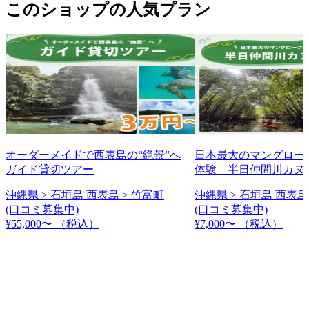
このショップの人気プラン
オーダーメイドで西表島の“絶景”へ
日本最大のマングロー
ガイド貸切ツアー
体験 半日仲間川カヌ
沖縄県 > 石垣島 西表島 > 竹富町
沖縄県 > 石垣島 西表島
(口コミ募集中)
(口コミ募集中)
¥55,000〜
（税込）
¥7,000〜
（税込）