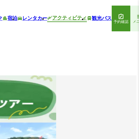
アクティビティ
ク
宿泊
レンタカー
観光バス
予約確認
メ