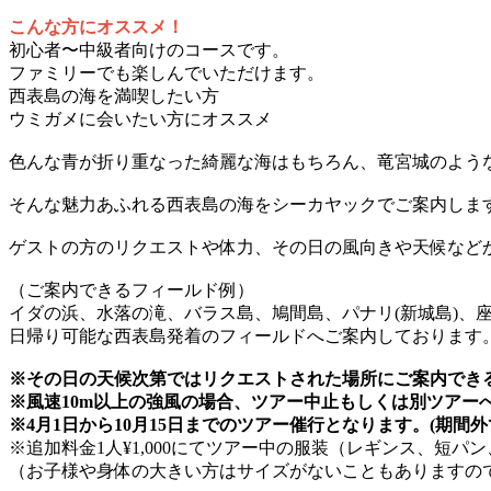
こんな方にオススメ！
初心者〜中級者向けのコースです。
ファミリーでも楽しんでいただけます。
西表島の海を満喫したい方
ウミガメに会いたい方にオススメ
色んな青が折り重なった綺麗な海はもちろん、竜宮城のよう
そんな魅力あふれる西表島の海をシーカヤックでご案内しま
ゲストの方のリクエストや体力、その日の風向きや天候など
（ご案内できるフィールド例）
イダの浜、水落の滝、バラス島、鳩間島、パナリ(新城島)、
日帰り可能な西表島発着のフィールドへご案内しております
※その日の天候次第ではリクエストされた場所にご案内でき
※風速10m以上の強風の場合、ツアー中止もしくは別ツアー
※4月1日から10月15日までのツアー催行となります。(期
※追加料金1人¥1,000にてツアー中の服装（レギンス、短
（お子様や身体の大きい方はサイズがないこともありますの