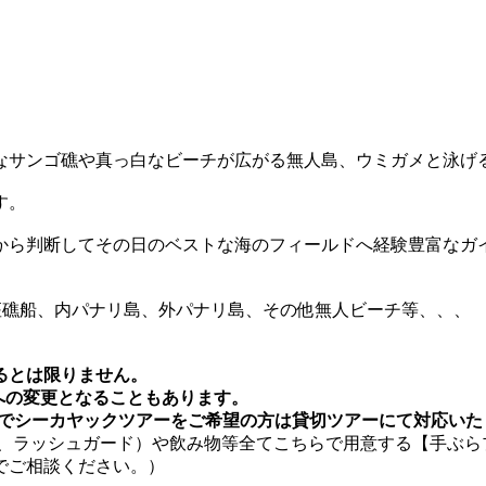
なサンゴ礁や真っ白なビーチが広がる無人島、ウミガメと泳げ
す。
から判断してその日のベストな海のフィールドへ経験豊富なガ
座礁船、内パナリ島、外パナリ島、その他無人ビーチ等、、、
。
るとは限りません。
への変更となることもあります。
間外でシーカヤックツアーをご希望の方は貸切ツアーにて対応いた
パン、ラッシュガード）や飲み物等全てこちらで用意する【手ぶ
でご相談ください。）