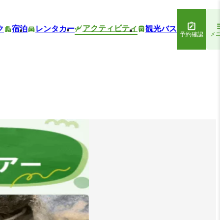
アクティビティ
ク
宿泊
レンタカー
観光バス
予約確認
メ