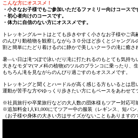
こんな方にオススメ！
・小さなお子様でもご参加いただるファミリー向けコースで
・初心者向けのコースです。
・体力に自信のない方にオススメです。
トレッキングルートはとても歩きやすく小さなお子様やご高
のんびり動植物を観察しながら３０分ほど歩くとジャングル
割と簡単にたどり着けるのに静かで美しいクーラの滝に癒さ
暑―い日は滝つぼで泳いだり滝に打たれるのもとても気持ち
大きなモダマ(マメ科の植物)のツルのブランコに乗ったり、
もちろん滝を見ながらのんびり過ごすのもオススメです。
トレッキングと聞くとハードルが高く感じる方もいるとは思
運動が苦手な方やゆっくり歩きたい方にもペースをあわせて
※社員旅行や卒業旅行などの大人数の団体様もツアー対応可
※追加料金1人¥1,000にてツアー中の服装（レギンス、短
（お子様や身体の大きい方はサイズがないこともありますの