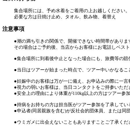
集合場所には、予め水着をご着用の上お越しください。
必要な方は日焼け止め、タオル、飲み物、着替え
注意事項
●潮の満ち引きの関係で、開催できない時間帯がありま
その場合はご予約後、当店からお客様にお電話しベスト
●集合場所に到着後中止となった場合にも、旅費等の賠
●当日はツアーが始まった時点で、ツアー中いかなるこ
●妊娠中のお客様は万が一に備え、お申込みの際に一言
●視力の弱いお客様は、当日コンタクトをご持参いただ
●安全上の理由により体重が110kg以上の方はツアー
●持病をお持ちの方は担当医がツアー参加を了承してい
●申込者(同居親族を含む)が反社会的団体員、または
●ウミガメに出会えないこともありますことご了承くだ