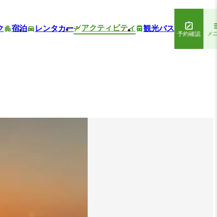
アクティビティ
ク
宿泊
レンタカー
観光バス
予約確認
メ