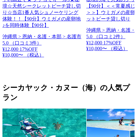
境☆天然シークレットビーチ貸し切
【90分】＜＜常夏感じ
り☆当店1番人気シュノーケリング
＞＞】ウミガメの産卵
体験！！【90分】ウミガメの産卵地
ットビーチ貸し切り
♪を同時体験【90分】
沖縄県 > 恩納・名護・
沖縄県 > 恩納・名護・本部 > 名護市
5.0
（口コミ2件）
¥12,000
17%OFF
5.0
（口コミ3件）
¥10,000〜
（税込）
¥12,000
17%OFF
¥10,000〜
（税込）
シーカヤック・カヌー（海）の人気プ
ラン