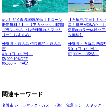
⭐︎ウミガメ遭遇率99.9%⭐︎【ドローン
【石垣島/半日】ミシ
撮影無料！】クリアカヤック -1時間
星！世界が認めた「川
プラン- 小さいお子様連れのファミ
SUPorカヌー体験ツ
リーにおすすめ♪
タ無料】
沖縄県 > 宮古島 伊良部島 > 宮古島
沖縄県 > 石垣島 西表島
市
5.0
（口コミ1件）
4.8
（口コミ7件）
¥7,900〜
（税込）
¥8,000
19%OFF
¥6,500〜
（税込）
関連キーワード
名護市 シーカヤック・カヌー（海）
名護市 シーカヤック・