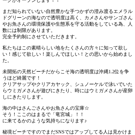
ークがオープンします！！
まだ知られていない自然豊かな手つかずの澄み渡るエメラル
ドグリーンの海なので透明度は高く、カメさんやサンゴさん
やお魚さんの環境保護や生態系を守る活動をしている為、人
数には制限があります。
完全予約制にさせていただきます。
私たちはこの素晴らしい地をたくさんの方々に知って欲し
い！感じて欲しい！楽しんでほしい！との思いから始めまし
た。
未開拓の天然ビーチだからこそ海の透明度は沖縄1.2位を争
うほど綺麗です！
クリアサップやクリアカヤック、シュノーケルで泳いでいた
らウミガメさんが遊びにきたり、時にはウミガメさんが産卵
しにきたりします。
海の中はさんごさんやお魚さんの宝庫☆
そう！ここのはまるで「竜宮城」！！
に来てるかのような気持ちになります♪
秘境ビーチですのでまだSNSではアップしてる人は見かけま