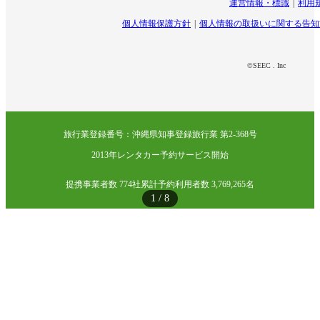
運営情報・標識
利用
個人情報保護方針
個人情報の取扱いに関する告知
©SEEC . Inc
旅行業登録番号：沖縄県知事登録旅行業 第2-368号
2013年レンタカー予約サービス開始
提携事業者数 774社
累計予約利用者数 3,769,265名
1
/
8