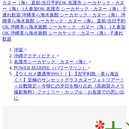
カヌー（海） 直前/当日予約OK
名護市 シーカヤック・カヌ
ー（海） 1人参加OK
名護市 シーカヤック・カヌー（海） 子
連れ歓迎
沖縄美ら海水族館 シーカヤック・カヌー（海）
沖
縄美ら海水族館 シーカヤック・カヌー（海） 直前/当日予約
OK
沖縄美ら海水族館 シーカヤック・カヌー（海） 1人参加
OK
沖縄美ら海水族館 シーカヤック・カヌー（海） 子連れ
歓迎
沖楽
>
沖縄アクティビティ
>
名護市シーカヤック・カヌー（海）
>
POWER MARINE（パワーマリン）
>
【ウミガメ遭遇率99%！！】【古宇利島・美ら海近
く！】至極のサンセットグラスカヌーフォトツアー！
＜台数限定＞今帰仁の夕日を独り占め《高画質カメラ
撮影無料》ファミリー・カップル・お友達での思い出
に