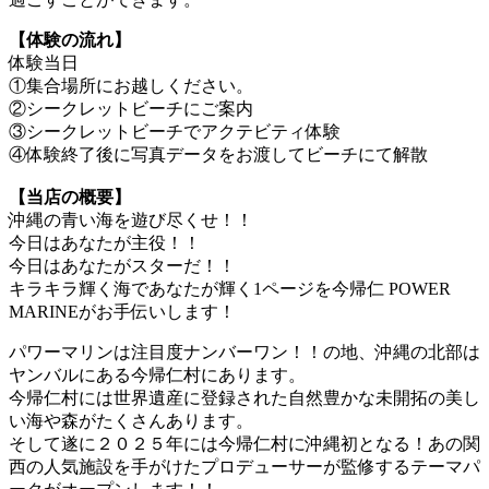
【体験の流れ】
体験当日
①集合場所にお越しください。
②シークレットビーチにご案内
③シークレットビーチでアクテビティ体験
④体験終了後に写真データをお渡してビーチにて解散
【当店の概要】
沖縄の青い海を遊び尽くせ！！
今日はあなたが主役！！
今日はあなたがスターだ！！
キラキラ輝く海であなたが輝く1ページを今帰仁 POWER
MARINEがお手伝いします！
パワーマリンは注目度ナンバーワン！！の地、沖縄の北部は
ヤンバルにある今帰仁村にあります。
今帰仁村には世界遺産に登録された自然豊かな未開拓の美し
い海や森がたくさんあります。
そして遂に２０２５年には今帰仁村に沖縄初となる！あの関
西の人気施設を手がけたプロデューサーが監修するテーマパ