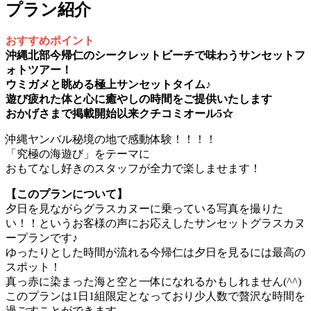
プラン紹介
おすすめポイント
沖縄北部今帰仁のシークレットビーチで味わうサンセットフ
ォトツアー！
ウミガメと眺める極上サンセットタイム♪
遊び疲れた体と心に癒やしの時間をご提供いたします
おかげさまで掲載開始以来クチコミオール5☆
沖縄ヤンバル秘境の地で感動体験！！！！
「究極の海遊び」をテーマに
おもてなし好きのスタッフが全力で楽しませます！
【このプランについて】
夕日を見ながらグラスカヌーに乗っている写真を撮りた
い！！というお客様の声にお応えしたサンセットグラスカヌ
ープランです♪
ゆったりとした時間が流れる今帰仁は夕日を見るには最高の
スポット！
真っ赤に染まった海と空と一体になれるかもしれません(^^)
このプランは1日1組限定となっており少人数で贅沢な時間を
過ごすことができます。