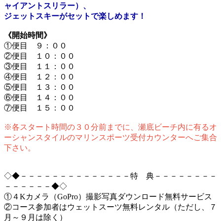
ャイアントスリラー）、
ジェットスキーがセットで楽しめます！
《開始時間》
①便目 ９：００
②便目 １０：００
③便目 １１：００
④便目 １２：００
⑤便目 １３：００
⑥便目 １４：００
⑦便目 １５：００
※各スタート時間の３０分前までに、瀬底ビーチ内に有るオ
ーシャンスタイルのマリンスポーツ受付カウンターへご集合
下さい。
◇◆－－－－－－－－－－－－－－特 典－－－－－－－－
－－－－－－◆◇
①４Kカメラ（GoPro）撮影写真ダウンロード無料サービス
②コース参加者はウェットスーツ無料レンタル（ただし、７
月～９月は除く）