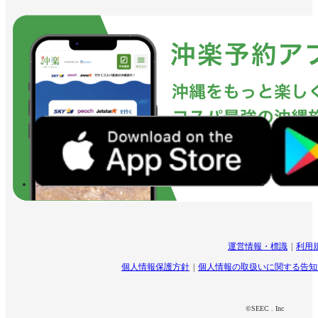
運営情報・標識
利用
個人情報保護方針
個人情報の取扱いに関する告知
©SEEC . Inc