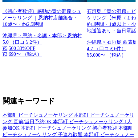
《初心者歓迎》感動の青の洞窟シュ
石垣島『青の洞窟』ビ
ノーケリング ｜恩納村店舗集合・
ケリング【米原（よね
10歳〜・約2.5時間
約1時間・1歳以上・少
地送迎あり・当日電話
沖縄県 > 恩納・名護・本部 > 恩納村
5.0
（口コミ2件）
沖縄県 > 石垣島 西表島
¥5,500
33%OFF
4.7
（口コミ6件）
¥3,690〜
（税込）
¥5,000〜
（税込）
関連キーワード
本部町 ビーチシュノーケリング
本部町 ビーチシュノーケリ
ング 直前/当日予約OK
本部町 ビーチシュノーケリング 1人
参加OK
本部町 ビーチシュノーケリング 初心者歓迎
本部町
ビーチシュノーケリング 子連れ歓迎
本部町 ビーチシュノー