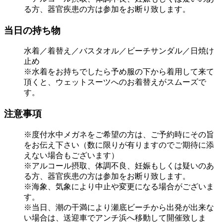
る方、器官疾患の方は参加をお断り致します。
当日の持ち物
水着／着替え／バスタオル／ビーチサンダル／日焼け
止め
※水着をお持ちでしたら予め服の下から着用して来て
頂くと、ウェットスーツへのお着替えがスムーズで
す。
注意事項
※度付水中メガネをご希望の方は、ご予約時にその旨
をお伝え下さい（数に限りが有りますのでご期待に添
えない場合もございます）
※アルコール摂取、体調不良、妊娠もしくは疑いのあ
る方、器官疾患の方は参加をお断り致します。
※海象、気象により中止や変更になる場合がございま
す。
※当日、潮の干満により瀬底ビーチから出発が出来な
い場合は、送迎車でアンチ浜へ移動して開催致しま