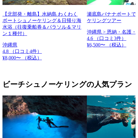
【北部発・離島】水納島 わくわく
瀬底島バナナボートで
ボートシュノーケリング＆日帰り海
ケリングツアー
水浴（往復乗船券＆パラソル＆マリ
沖縄県 > 恩納・名護・
ン１種付）
4.6
（口コミ3件）
沖縄県
¥6,500〜
（税込）
4.8
（口コミ4件）
¥8,000〜
（税込）
ビーチシュノーケリングの人気プラン