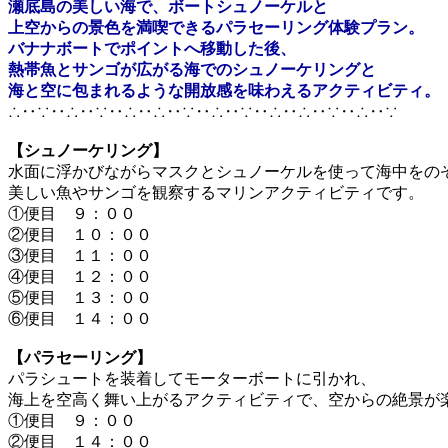
瀬底島の美しい海で、ボートシュノーケルと
上空からの景色を満喫できるパラセーリング体験プラン。
バナナボートでポイントへ移動した後、
熱帯魚とサンゴが広がる海でのシュノーケリングと
海と空に包まれるような開放感を味わえるアクティビティ。
∴‥∵‥∴‥∵‥∴‥∴‥∵‥∴‥∵‥∴‥∴‥∵‥∴‥∵
【シュノーケリング】
水面に浮かびながらマスクとシュノーケルを使って海中をの
美しい魚やサンゴを観察するマリンアクティビティです。
①便目 ９：００
②便目 １０：００
③便目 １１：００
④便目 １２：００
⑤便目 １３：００
⑥便目 １４：００
【パラセーリング】
パラシュートを装着してモーターボートに引かれ、
海上を空高く舞い上がるアクティビティで、空からの絶景が
①便目 ９：００
②便目 １４：００