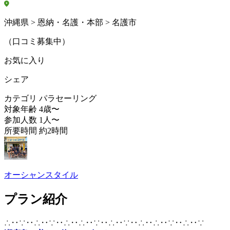
沖縄県 > 恩納・名護・本部 > 名護市
（口コミ募集中）
お気に入り
シェア
カテゴリ
パラセーリング
対象年齢
4歳〜
参加人数
1人〜
所要時間
約2時間
オーシャンスタイル
プラン紹介
∴‥∵‥∴‥∵‥∴‥∴‥∵‥∴‥∵‥∴‥∴‥∵‥∴‥∵