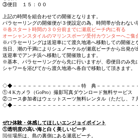
③便目 １５：００
上記の時間を組合わせての開催となります。
パラセーリングの開催便が３便設定の為、時間帯が合わな
※各スタート時間の３０分前までに瀬底ビーチ内に有る
オーシャンスタイルのマリンスポーツ受付カウンターへご集
※パラセーリングは送迎車にて渡久地港へ移動しての開催と
当日、潮の干満によりシュノーケルが瀬底ビーチから出発が
送迎車でアンチ浜へ移動して開催致します。
※基本、パラセーリングから先に行いますが、⑥便目のみ先
シャワーを浴びてから渡久地港へ各自で移動して頂きます。
◇◆－－－－－－－－－－－－－－特 典－－－－－－－－
①４Kカメラ（GoPro）撮影写真ダウンロード無料サービス
②コース参加者はウェットスーツ無料レンタル（ただし、７
◇◆－－－－－－－－－－－－－－－－－－－－－－－－－
ぜひ体験・体感してほしいエンジョイポイント
①透明度の高い海と白く美しいビーチ
開催場所は、島の裏側にある瀬底ビーチ。