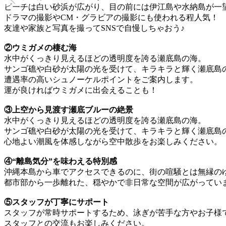
ビーチは白い砂浜が広がり、目の前には伊江島や水納島が一
ドラマの撮影やCM・グラビアの撮影にも使われる程人気！
友達や家族と写真を撮ってSNSで自慢しちゃおう♪
②ウミガメの棲む海
水中がくっきり見えるほどの透明度を誇る瀬底島の海。
サンゴ礁や白砂が太陽の光を受けて、キラキラと輝く瀬底島
遭遇率の高いシュノーケルポイントをご案内します。
運が良ければウミガメに出会えることも！
③上空から見渡す瀬底ブルーの絶景
水中がくっきり見えるほどの透明度を誇る瀬底島の海。
サンゴ礁や白砂が太陽の光を受けて、キラキラと輝く瀬底島
心地よい潮風を体感しながら空中散歩をお楽しみください。
④“離島気分”を味わえる特別感
沖縄本島から車でアクセスできるのに、街の喧騒とは無縁の
都市部から一歩離れた、穏やかで非日常な空間が広がってい
⑤スタッフが丁寧にサポート
スタッフが常時サポートするため、泳ぎが苦手な方やお子様
スタッフとの交流もお楽しみください。