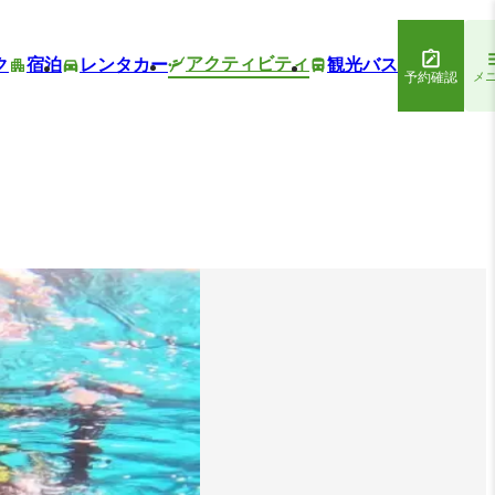
アクティビティ
ク
宿泊
レンタカー
観光バス
予約確認
メ