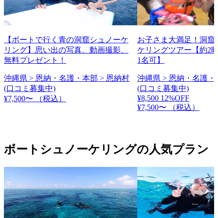
【ボートで行く青の洞窟シュノーケ
お子さま大満足！洞窟
リング】思い出の写真、動画撮影、
ケリングツアー【約2時
無料プレゼント！
1名可】
沖縄県 > 恩納・名護・本部 > 恩納村
沖縄県 > 恩納・名護・
(口コミ募集中)
(口コミ募集中)
¥8,500
12%OFF
¥7,500〜
（税込）
¥7,500〜
（税込）
ボートシュノーケリングの人気プラン