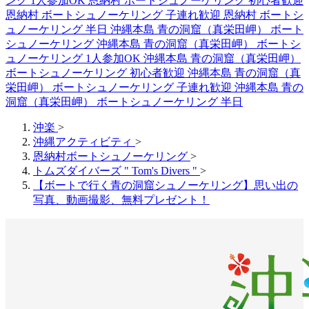
ング 1人参加OK
恩納村 ボートシュノーケリング 初心者歓迎
恩納村 ボートシュノーケリング 子連れ歓迎
恩納村 ボートシ
ュノーケリング 半日
沖縄本島 青の洞窟（真栄田岬） ボート
シュノーケリング
沖縄本島 青の洞窟（真栄田岬） ボートシ
ュノーケリング 1人参加OK
沖縄本島 青の洞窟（真栄田岬）
ボートシュノーケリング 初心者歓迎
沖縄本島 青の洞窟（真
栄田岬） ボートシュノーケリング 子連れ歓迎
沖縄本島 青の
洞窟（真栄田岬） ボートシュノーケリング 半日
沖楽
>
沖縄アクティビティ
>
恩納村ボートシュノーケリング
>
トムズダイバーズ " Tom's Divers "
>
【ボートで行く青の洞窟シュノーケリング】思い出の
写真、動画撮影、無料プレゼント！