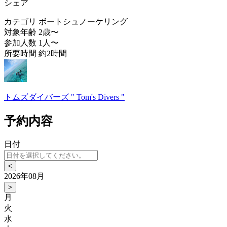
シェア
カテゴリ
ボートシュノーケリング
対象年齢
2歳〜
参加人数
1人〜
所要時間
約2時間
トムズダイバーズ " Tom's Divers "
予約内容
日付
<
2026年08月
>
月
火
水