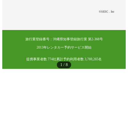
©SEEC . Inc
旅行業登録番号：沖縄県知事登録旅行業 第2-368号
2013年レンタカー予約サービス開始
提携事業者数 774社
累計予約利用者数 3,769,265名
1
/
8