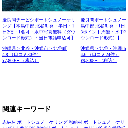
慶良間チービシボートシュノーケリ
慶良間ボートシュノー
ング【本島中部 北谷町発・半日・1
島中部 北谷町発・1日
日2便・1名可・水中写真無料（ダウ
3ポイント周遊・水中
ンロード形式）・当日電話申込可】
ウンロード形式）】
沖縄県 > 北谷・沖縄市 > 北谷町
沖縄県 > 北谷・沖縄市 
4.8
（口コミ30件）
4.6
（口コミ24件）
¥7,800〜
（税込）
¥9,800〜
（税込）
関連キーワード
恩納村 ボートシュノーケリング
恩納村 ボートシュノーケリ