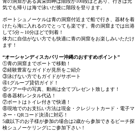
青の洞窟がある真栄田岬は階段が100段ほどあり、行きは元
気でも帰りは海で泳いだ後に階段を登ります。
ボートシュノーケルは青の洞窟付近まで船で行き、器材を着
けたら海に入れるのでとっても楽です。青の洞窟までは出港
して5分～10分ほどで到着！
体力に自信がない方でも快適に青の洞窟をお楽しみいただけ
ます！
“オーシャンディスカバリー沖縄のおすすめポイント”
①青の洞窟までボートで移動！
②経験豊富なガイドが見所をご紹介
③泳げない方でもガイドがサポート
④1グループ貸切ガイド！
⑤ツアー中の写真、動画は全てプレゼント致します！
⑥各器材レンタル代込！
⑦ボートはトイレ付きで快適！
⑧現地でのお支払い方法は現金・クレジットカード・電子マ
ネー・QRコード決済に対応！
5歳以下のお子様が参加の場合は2歳から参加できるビーチ探
検シュノーケリングにご参加下さい！