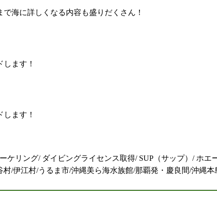
まで海に詳しくなる内容も盛りだくさん！
ドします！
ドします！
ーケリング/ ダイビングライセンス取得/ SUP（サップ）/ ホエ
読谷村/伊江村/うるま市/沖縄美ら海水族館/那覇発・慶良間/沖縄本