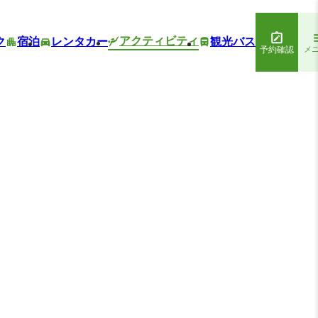
アクティビティ
ク
宿泊
レンタカー
観光バス
予約確認
メ