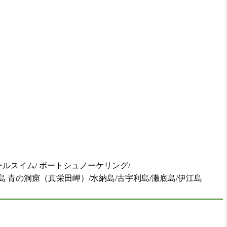
ールスイム/ ボートシュノーケリング/
島 青の洞窟（真栄田岬）/水納島/古宇利島/瀬底島/伊江島