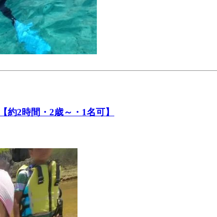
約2時間・2歳～・1名可】