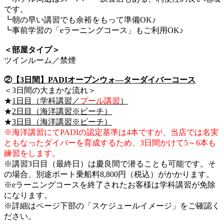
です。
┗朝の早い講習でも余裕をもって準備OK♪
┗事前学習の「eラーニングコース」もご利用OK♪
＜部屋タイプ＞
ツインルーム／禁煙
②
【3日間】PADIオープンウォ―ターダイバーコース
＜3日間の大まかな流れ＞
★
1日目（学科講習／
プール講習
）
★
2日目（海洋講習※ビーチ）
★
3日目（海洋講習※ビーチ）
※海洋講習にてPADIの認定基準は4本ですが、当店では名実
ともなったダイバーを育成するため、3日間かけて5～6本も
練習をします。
※講習3日目（最終日）は慶良間で潜ることも可能です。そ
の場合、別途ボート乗船料8,800円（税込）がかかります。
※eラーニングコースを終了されたお客様は学科講習が免除
になります。
※詳細はページ下部の「スケジュールイメージ」をご確認く
ださい。