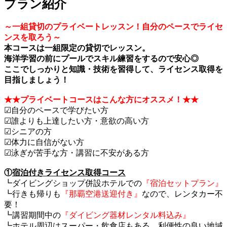
プラン紹介
～一組貸切のプライベートレッスン！自分のペースでライセ
ンスを取ろう～
本コースは一組限定の貸切でレッスン。
海洋学習の前にプールでスキル練習をするので安心◎
ここでしっかりと知識・技術を習得して、ライセンス取得を
目指しましょう！
★★プライベートコースはこんな方にオススメ！★★
☑自分のペースで学びたい方
☑誰よりも上達したい方・意欲の高い方
☑シニアの方
☑体力に自信がない方
☑泳ぎが苦手な方・講習に不安がある方
①
宿泊付きライセンス取得コース
┗ダイビングショップ併設ホテルでの
『宿泊セットプラン』
┗行きも帰りも
『那覇空港送迎付き』
なので、レンタカー不
要！
┗講習期間中の
『ダイビング器材レンタル料込み』
┗ホテル周辺はスーパー・飲食店もある、利便性の良い地域