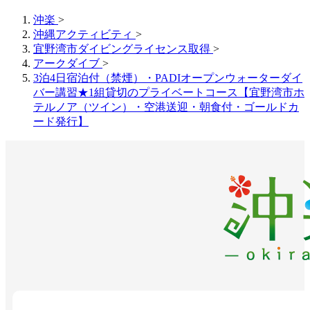
沖楽
>
沖縄アクティビティ
>
宜野湾市ダイビングライセンス取得
>
アークダイブ
>
3泊4日宿泊付（禁煙）・PADIオープンウォーターダイ
バー講習★1組貸切のプライベートコース【宜野湾市ホ
テルノア（ツイン）・空港送迎・朝食付・ゴールドカ
ード発行】