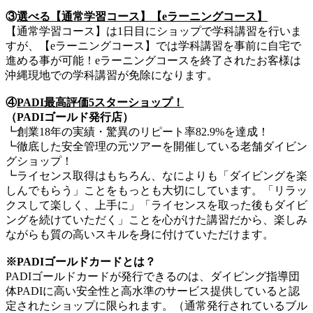
③
選べる【通常学習コース】【eラーニングコース】
【通常学習コース】は1日目にショップで学科講習を行いま
すが、【eラーニングコース】では学科講習を事前に自宅で
進める事が可能！eラーニングコースを終了されたお客様は
沖縄現地での学科講習が免除になります。
④
PADI最高評価5スターショップ！
（PADIゴールド発行店）
┗創業18年の実績・驚異のリピート率82.9%を達成！
┗徹底した安全管理の元ツアーを開催している老舗ダイビン
グショップ！
┗ライセンス取得はもちろん、なによりも「ダイビングを楽
しんでもらう」ことをもっとも大切にしています。「リラッ
クスして楽しく、上手に」「ライセンスを取った後もダイビ
ングを続けていただく」ことを心がけた講習だから、楽しみ
ながらも質の高いスキルを身に付けていただけます。
※PADIゴールドカードとは？
PADIゴールドカードが発行できるのは、ダイビング指導団
体PADIに高い安全性と高水準のサービス提供していると認
定されたショップに限られます。（通常発行されているブル