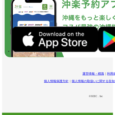
運営情報・標識
利用
個人情報保護方針
個人情報の取扱いに関する告知
©SEEC . Inc