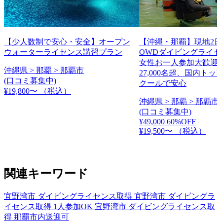
【少人数制で安心・安全】オープン
【沖縄・那覇】現地2日
ウォーターライセンス講習プラン
OWDダイビングライ
女性お一人参加大歓迎
沖縄県 > 那覇 > 那覇市
27,000名超、国内ト
(口コミ募集中)
クールで安心
¥19,800〜
（税込）
沖縄県 > 那覇 > 那覇市
(口コミ募集中)
¥49,000
60%OFF
¥19,500〜
（税込）
関連キーワード
宜野湾市 ダイビングライセンス取得
宜野湾市 ダイビングラ
イセンス取得 1人参加OK
宜野湾市 ダイビングライセンス取
得 那覇市内送迎可