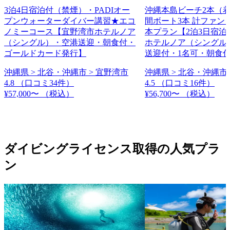
3泊4日宿泊付（禁煙）・PADIオー
沖縄本島ビーチ2本（
プンウォーターダイバー講習★エコ
間ボート3本 計ファン
ノミーコース【宜野湾市ホテルノア
本プラン【2泊3日宿泊
（シングル）・空港送迎・朝食付・
ホテルノア（シングル
ゴールドカード発行】
送迎付・1名可・朝食
沖縄県 > 北谷・沖縄市 > 宜野湾市
沖縄県 > 北谷・沖縄市 
4.8
（口コミ34件）
4.5
（口コミ16件）
¥57,000〜
（税込）
¥56,700〜
（税込）
ダイビングライセンス取得の人気プラ
ン