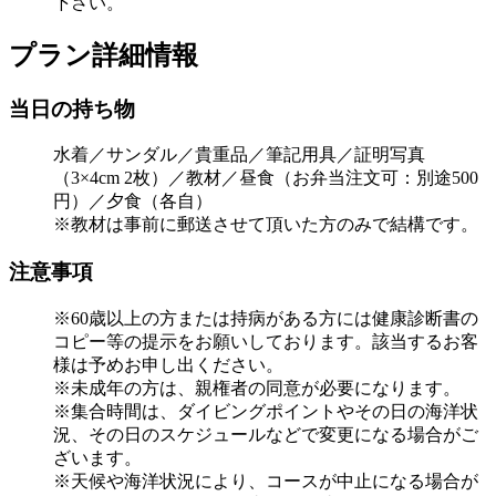
下さい。
プラン詳細情報
当日の持ち物
水着／サンダル／貴重品／筆記用具／証明写真
（3×4cm 2枚）／教材／昼食（お弁当注文可：別途500
円）／夕食（各自）
※教材は事前に郵送させて頂いた方のみで結構です。
注意事項
※60歳以上の方または持病がある方には健康診断書の
コピー等の提示をお願いしております。該当するお客
様は予めお申し出ください。
※未成年の方は、親権者の同意が必要になります。
※集合時間は、ダイビングポイントやその日の海洋状
況、その日のスケジュールなどで変更になる場合がご
ざいます。
※天候や海洋状況により、コースが中止になる場合が