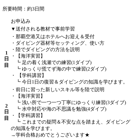
所要時間：約3日間
お申込み
▼送付される教材で事前学習
・那覇空港又はホテルへお迎え＆受付
・ダイビング器材等セッティング、使い方
・陸でダイビングの方法を説明
1
・【海洋実習】
日
┗ 足の着く浅瀬での練習(1ダイブ)
目
┗ ゆっくり慌てず海の中で練習(2ダイブ)
・ 【学科講習】
┗ 今日1日の復習＆ダイビングの知識を学びます。
・前日に習った新しいスキル等を陸で説明
・【海洋実習】
┗ 浅い所で一つ一つ丁寧にゆっくり練習(3ダイブ)
2
┗ 水中対応や海の不思議を勉強(4ダイブ)
日
・【学科講習】
目
┗ これまでの疑問＆不安な点を踏まえ、ダイビング
の知識を学びます。
→学科合格おめでとうございます★