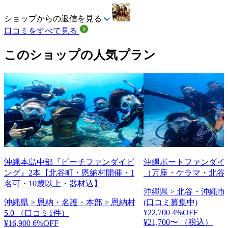
ショップからの返信を見る
口コミをすべて見る
このショップの人気プラン
沖縄本島中部『ビーチファンダイビ
沖縄ボートファンダイ
ング』2本【北谷町・恩納村開催・1
（万座・ケラマ・北谷
名可・10歳以上・器材込】
沖縄県 > 北谷・沖縄市 
沖縄県 > 恩納・名護・本部 > 恩納村
(口コミ募集中)
¥22,700
4%OFF
5.0
（口コミ1件）
¥21,700〜
（税込）
¥16,900
6%OFF