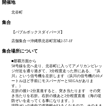
開催地
北谷町
集合
【バブルボックスダイバーズ】
店舗集合⇒沖縄県北谷町宮城2-57-1F
集合場所について
■那覇方面から
58号線を北へ走り、北谷町に入ってアメリカンビレッ
ジ付近を通り過ぎて、3分程度走った所にある、『浜
川』という信号機を左折します （浜川の信号機の10メ
ートルほど手前にモスバーガーとSEGAがありま
す。）
左折の後1~2分直進すると、突き当たります その突
き当たりを右折。右折の後あと2分程度直進 （海の堤
防ぞいを走ってくる事になります。）
堤防ぞいの途中で道路幅がひろくなるので、そのまま