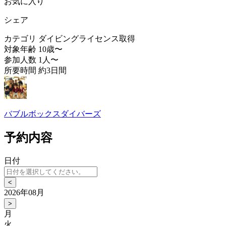
お気に入り
シェア
カテゴリ
ダイビングライセンス取得
対象年齢
10歳〜
参加人数
1人〜
所要時間
約3日間
バブルボックスダイバーズ
予約内容
日付
<
2026年08月
>
月
火