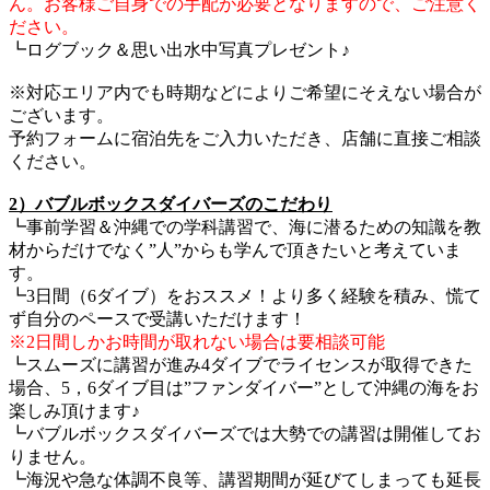
ん。お客様ご自身での手配が必要となりますので、ご注意く
ださい。
┗ログブック＆思い出水中写真プレゼント♪
※対応エリア内でも時期などによりご希望にそえない場合が
ございます。
予約フォームに宿泊先をご入力いただき、店舗に直接ご相談
ください。
2）バブルボックスダイバーズのこだわり
┗事前学習＆沖縄での学科講習で、海に潜るための知識を教
材からだけでなく”人”からも学んで頂きたいと考えていま
す。
┗3日間（6ダイブ）をおススメ！より多く経験を積み、慌て
ず自分のペースで受講いただけます！
※2日間しかお時間が取れない場合は要相談可能
┗スムーズに講習が進み4ダイブでライセンスが取得できた
場合、5，6ダイブ目は”ファンダイバー”として沖縄の海をお
楽しみ頂けます♪
┗バブルボックスダイバーズでは大勢での講習は開催してお
りません。
┗海況や急な体調不良等、講習期間が延びてしまっても延長