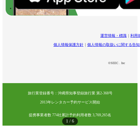
運営情報・標識
利用
個人情報保護方針
個人情報の取扱いに関する告知
©SEEC . Inc
旅行業登録番号：沖縄県知事登録旅行業 第2-368号
2013年レンタカー予約サービス開始
提携事業者数 774社
累計予約利用者数 3,769,265名
1
/
6