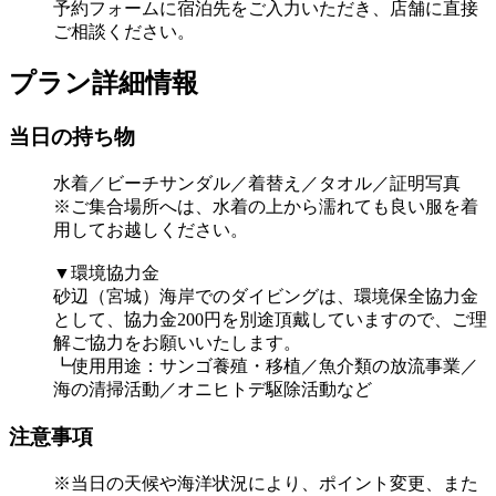
予約フォームに宿泊先をご入力いただき、店舗に直接
ご相談ください。
プラン詳細情報
当日の持ち物
水着／ビーチサンダル／着替え／タオル／証明写真
※ご集合場所へは、水着の上から濡れても良い服を着
用してお越しください。
▼環境協力金
砂辺（宮城）海岸でのダイビングは、環境保全協力金
として、協力金200円を別途頂戴していますので、ご理
解ご協力をお願いいたします。
┗使用用途：サンゴ養殖・移植／魚介類の放流事業／
海の清掃活動／オニヒトデ駆除活動など
注意事項
※当日の天候や海洋状況により、ポイント変更、また