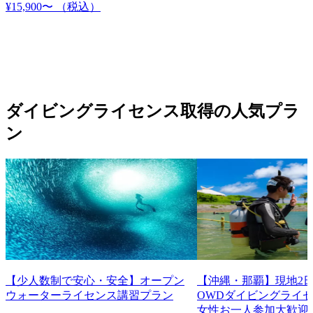
¥15,900〜
（税込）
ダイビングライセンス取得の人気プラ
ン
【少人数制で安心・安全】オープン
【沖縄・那覇】現地2日
ウォーターライセンス講習プラン
OWDダイビングライ
女性お一人参加大歓迎