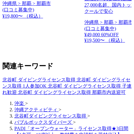
沖縄県 > 那覇 > 那覇市
27,000名超、国内ト
(口コミ募集中)
クールで安心
¥19,800〜
（税込）
沖縄県 > 那覇 > 那覇市
(口コミ募集中)
¥49,000
60%OFF
¥19,500〜
（税込）
関連キーワード
北谷町 ダイビングライセンス取得
北谷町 ダイビングライセ
ンス取得 1人参加OK
北谷町 ダイビングライセンス取得 子連
れ歓迎
北谷町 ダイビングライセンス取得 那覇市内送迎可
沖楽
>
沖縄アクティビティ
>
北谷町ダイビングライセンス取得
>
バブルボックスダイバーズ
>
PADI「オープンウォーター」ライセンス取得★3日間