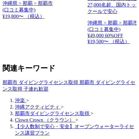
沖縄県 > 那覇 > 那覇市
27,000名超、国内ト
(口コミ募集中)
クールで安心
¥19,800〜
（税込）
沖縄県 > 那覇 > 那覇市
(口コミ募集中)
¥49,000
60%OFF
¥19,500〜
（税込）
関連キーワード
那覇市 ダイビングライセンス取得
那覇市 ダイビングライセ
ンス取得 子連れ歓迎
沖楽
>
沖縄アクティビティ
>
那覇市ダイビングライセンス取得
>
Clown Crown （クラウン）
>
【少人数制で安心・安全】オープンウォーターライセ
ンス講習プラン