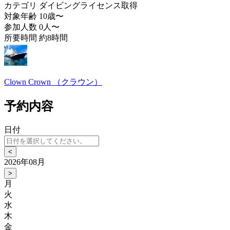
カテゴリ
ダイビングライセンス取得
対象年齢
10歳〜
参加人数
0人〜
所要時間
約8時間
Clown Crown （クラウン）
予約内容
日付
<
2026年08月
>
月
火
水
木
金