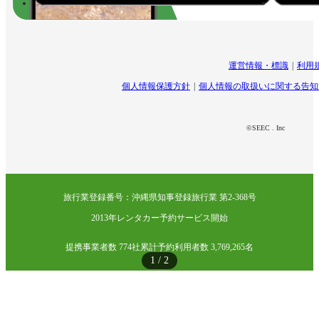
運営情報・標識
利用
個人情報保護方針
個人情報の取扱いに関する告知
©SEEC . Inc
旅行業登録番号：沖縄県知事登録旅行業 第2-368号
2013年レンタカー予約サービス開始
提携事業者数 774社
累計予約利用者数 3,769,265名
1
/
2