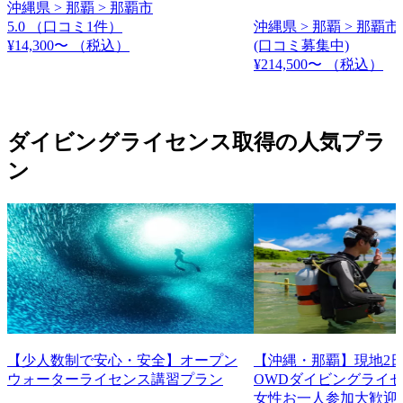
沖縄県 > 那覇 > 那覇市
5.0
（口コミ1件）
沖縄県 > 那覇 > 那覇市
¥14,300〜
（税込）
(口コミ募集中)
¥214,500〜
（税込）
ダイビングライセンス取得の人気プラ
ン
【少人数制で安心・安全】オープン
【沖縄・那覇】現地2日
ウォーターライセンス講習プラン
OWDダイビングライ
女性お一人参加大歓迎