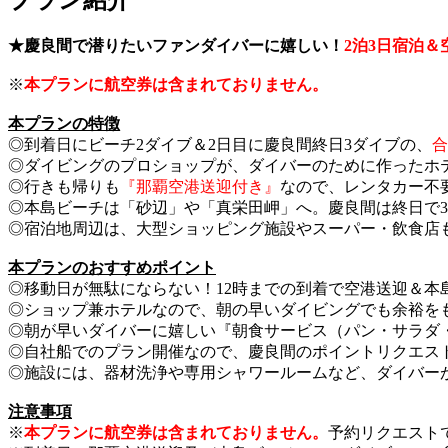
プラン紹介
★慶良間で潜りたいファンダイバーに嬉しい！
2泊3日宿泊
※
本プランに航空券は含まれておりません。
本プランの特徴
◎到着日にビーチ2ダイブ＆2日目に慶良間終日3ダイブの、
合
◎ダイビングのプロショップが、ダイバーのために作ったホ
◎行きも帰りも
『那覇空港送迎付き』
なので、レンタカー不
◎本島ビーチは「砂辺」や「真栄田岬」へ。慶良間は終日で
◎宿泊地周辺は、大型ショッピング施設やスーパー・飲食店
本プランのおすすめポイント
◎移動日が無駄にならない！12時までの到着で空港送迎＆本島
◎ショップ兼ホテルなので、朝の早いダイビングでも余裕をも
◎朝が早いダイバーに嬉しい『朝食サービス（パン・サラダ
◎自社船でのプラン開催なので、慶良間のポイントリクエス
◎施設には、器材洗浄や専用シャワールームなど、ダイバー
注意事項
※
本プランに航空券は含まれておりません。
予約リクエスト