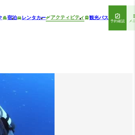
アクティビティ
ク
宿泊
レンタカー
観光バス
予約確認
メ