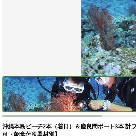
沖縄本島ビーチ2本（着日）＆慶良間ボート3本 計
可・朝食付※器材別】