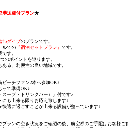
＆空港送迎付プラン
★
計5ダイブ
のプランです。
テルでの
『宿泊セットプラン』
です。
要です。
3つのポイントを巡ります。
もある、利便性の良い地域です。
ビーチファン2本へ参加OK♪
って準備OK♪
・スープ・ドリンクバー）』付です♪
トにも出来る限りお応え致します♪
が快適に過ごすことが出来る設備が整っています♪
でプランの空き状況をご確認の後、航空券のご手配はお客様ご