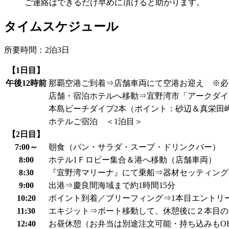
ご連絡はできるだけ早めに頂けると助かります。
タイムスケジュール
所要時間：2泊3日
【1日目】
午後12時前
那覇空港ご到着⇒店舗車両にて空港お迎え ※必
店舗・宿泊ホテルへ移動⇒宜野湾市「アークダイ
本島ビーチダイブ2本（ポイント：砂辺＆真栄田
ホテルご宿泊 ＜1泊目＞
【2日目】
7:00～
朝食（パン・サラダ・スープ・ドリンクバー）
8:00
ホテル1Ｆロビー集合＆港へ移動（店舗車両）
8:30
『宜野湾マリーナ』にて乗船⇒器材セッティング
9:00
出港⇒慶良間海域まで約1時間15分
10:20
ポイント到着／ブリーフィング⇒1本目エントリ
11:30
エキジット⇒ボート移動して、休憩後に２本目の
12:40
お昼休憩（お弁当は別途注文可能・持ち込みもO