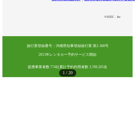
©SEEC . Inc
旅行業登録番号：沖縄県知事登録旅行業 第2-368号
2013年レンタカー予約サービス開始
提携事業者数 774社
累計予約利用者数 3,769,265名
1
/
20