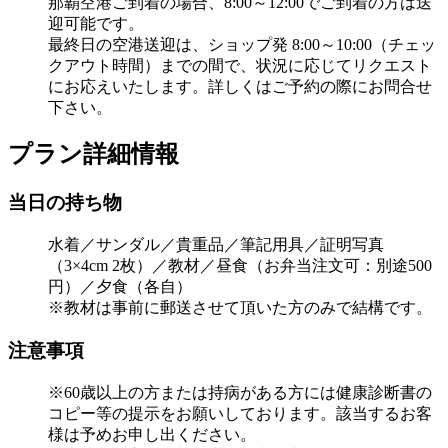
那覇空港ご到着の場合、8:00～12:00でご到着の方は送
迎可能です。
最終日の空港送迎は、ショップ発 8:00～10:00（チェッ
クアウト時間）までの間で、状況に応じてリクエスト
にお応えいたします。詳しくはご予約の際にお問合せ
下さい。
プラン詳細情報
当日の持ち物
水着／サンダル／貴重品／筆記用具／証明写真
（3×4cm 2枚）／教材／昼食（お弁当注文可：別途500
円）／夕食（各自）
※教材は事前に郵送させて頂いた方のみで結構です。
注意事項
※60歳以上の方または持病がある方には健康診断書の
コピー等の提示をお願いしております。該当するお客
様は予めお申し出ください。