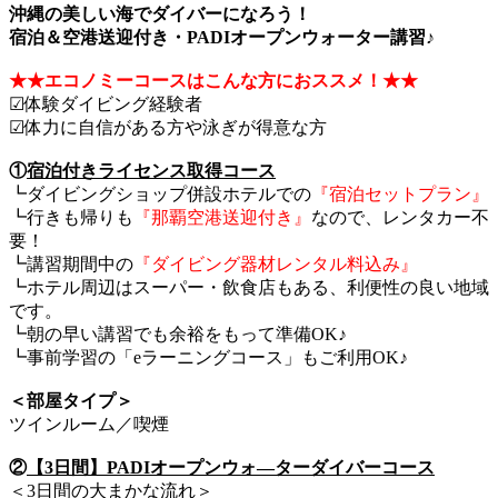
沖縄の美しい海でダイバーになろう！
宿泊＆空港送迎付き・PADIオープンウォーター講習♪
★★エコノミーコースはこんな方におススメ！★★
☑体験ダイビング経験者
☑体力に自信がある方や泳ぎが得意な方
①
宿泊付きライセンス取得コース
┗ダイビングショップ併設ホテルでの
『宿泊セットプラン』
┗行きも帰りも
『那覇空港送迎付き』
なので、レンタカー不
要！
┗講習期間中の
『ダイビング器材レンタル料込み』
┗ホテル周辺はスーパー・飲食店もある、利便性の良い地域
です。
┗朝の早い講習でも余裕をもって準備OK♪
┗事前学習の「eラーニングコース」もご利用OK♪
＜部屋タイプ＞
ツインルーム／喫煙
②
【3日間】PADIオープンウォ―ターダイバーコース
＜3日間の大まかな流れ＞