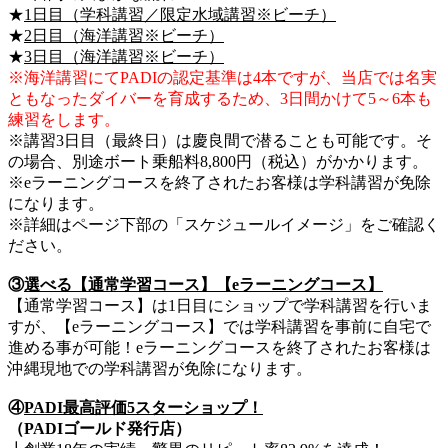
★
1日目（学科講習／限定水域講習※ビーチ）
★
2日目（海洋講習※ビーチ）
★
3日目（海洋講習※ビーチ）
※海洋講習にてPADIの認定基準は4本ですが、当店では名実
ともなったダイバーを育成するため、3日間かけて5～6本も
練習をします。
※講習3日目（最終日）は慶良間で潜ることも可能です。そ
の場合、別途ボート乗船料8,800円（税込）がかかります。
※eラーニングコースを終了されたお客様は学科講習が免除
になります。
※詳細はページ下部の「スケジュールイメージ」をご確認く
ださい。
③
選べる【通常学習コース】【eラーニングコース】
【通常学習コース】は1日目にショップで学科講習を行いま
すが、【eラーニングコース】では学科講習を事前に自宅で
進める事が可能！eラーニングコースを終了されたお客様は
沖縄現地での学科講習が免除になります。
④
PADI最高評価5スターショップ！
（PADIゴールド発行店）