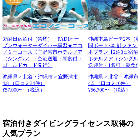
3泊4日宿泊付（禁煙）・PADIオー
沖縄本島ビーチ2本（
プンウォーターダイバー講習★エコ
間ボート3本 計ファン
ノミーコース【宜野湾市ホテルノア
本プラン【2泊3日宿泊
（シングル）・空港送迎・朝食付・
ホテルノア（シングル
ゴールドカード発行】
送迎付・1名可・朝食
沖縄県 > 北谷・沖縄市 > 宜野湾市
沖縄県 > 北谷・沖縄市 
4.8
（口コミ34件）
4.5
（口コミ16件）
¥57,000〜
（税込）
¥56,700〜
（税込）
宿泊付きダイビングライセンス取得の
人気プラン