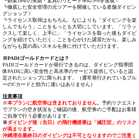
┗創業18年の実績・驚異のリピート率82.9%を達成！
┗徹底した安全管理の元ツアーを開催している老舗ダイビン
グショップ！
┗ライセンス取得はもちろん、なによりも「ダイビングを楽
しんでもらう」ことをもっとも大切にしています。「リラッ
クスして楽しく、上手に」「ライセンスを取った後もダイビ
ングを続けていただく」ことを心がけた講習だから、楽しみ
ながらも質の高いスキルを身に付けていただけます。
※PADIゴールドカードとは？
PADIゴールドカードが発行できるのは、ダイビング指導団
体PADIに高い安全性と高水準のサービス提供していると認
定されたショップに限られます。（通常発行されているブル
ーのCカードと効力に違いはありません）
注意事項
※
本プランに航空券は含まれておりません。
予約リクエスト
でプランの空き状況をご確認の後、航空券のご手配はお客様
ご自身で行う必要があります。
※
ダイビング後（当日）の飛行機搭乗は「減圧症」のリスク
が高まります。
沖縄滞在最終日のダイビングは不可となりますのでご注意く