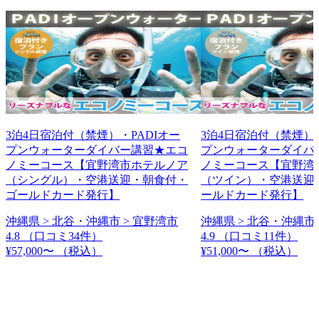
3泊4日宿泊付（禁煙）・PADIオー
3泊4日宿泊付（禁煙）・
プンウォーターダイバー講習★エコ
プンウォーターダイバ
ノミーコース【宜野湾市ホテルノア
ノミーコース【宜野湾
（シングル）・空港送迎・朝食付・
（ツイン）・空港送迎
ゴールドカード発行】
ールドカード発行】
沖縄県 > 北谷・沖縄市 > 宜野湾市
沖縄県 > 北谷・沖縄市 
4.8
（口コミ34件）
4.9
（口コミ11件）
¥57,000〜
（税込）
¥51,000〜
（税込）