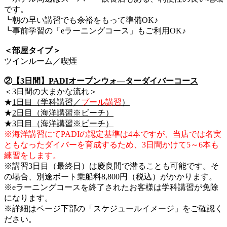
です。
┗朝の早い講習でも余裕をもって準備OK♪
┗事前学習の「eラーニングコース」もご利用OK♪
＜部屋タイプ＞
ツインルーム／喫煙
②
【3日間】PADIオープンウォ―ターダイバーコース
＜3日間の大まかな流れ＞
★
1日目（学科講習／
プール講習
）
★
2日目（海洋講習※ビーチ）
★
3日目（海洋講習※ビーチ）
※海洋講習にてPADIの認定基準は4本ですが、当店では名実
ともなったダイバーを育成するため、3日間かけて5～6本も
練習をします。
※講習3日目（最終日）は慶良間で潜ることも可能です。そ
の場合、別途ボート乗船料8,800円（税込）がかかります。
※eラーニングコースを終了されたお客様は学科講習が免除
になります。
※詳細はページ下部の「スケジュールイメージ」をご確認く
ださい。