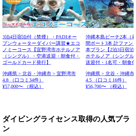
3泊4日宿泊付（禁煙）・PADIオー
沖縄本島ビーチ2本（
プンウォーターダイバー講習★エコ
間ボート3本 計ファン
ノミーコース【宜野湾市ホテルノア
本プラン【2泊3日宿泊
（シングル）・空港送迎・朝食付・
ホテルノア（シングル
ゴールドカード発行】
送迎付・1名可・朝食
沖縄県 > 北谷・沖縄市 > 宜野湾市
沖縄県 > 北谷・沖縄市 
4.8
（口コミ34件）
4.5
（口コミ16件）
¥57,000〜
（税込）
¥56,700〜
（税込）
ダイビングライセンス取得の人気プラ
ン