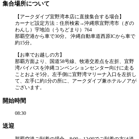
集合場所について
【アークダイブ宜野湾本店に直接集合する場合】
カーナビ設定方法：住所検索→沖縄県宜野湾市（ぎの
わんし）宇地泊（うちどまり）764
那覇空港から車で30分。 沖縄自動車道西原ICから車で
約15分。
【お車でお越しの方】
那覇方面より、国道58号線、牧港交差点を左折、宜野
湾バイパスを沖縄コンベンションセンター向けに走る
ことおよそ5分。左手側に宜野湾マリーナ入口を左折し
て、左手に約1分の所に、アークダイブ兼ホテルノアが
ございます。
開始時間
08:30
送迎
那覇空港ご到着の場合、8:00～12:00でご到着の方は送