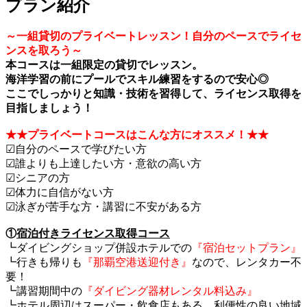
プラン紹介
～一組貸切のプライベートレッスン！自分のペースでライセ
ンスを取ろう～
本コースは一組限定の貸切でレッスン。
海洋学習の前にプールでスキル練習をするので安心◎
ここでしっかりと知識・技術を習得して、ライセンス取得を
目指しましょう！
★★プライベートコースはこんな方にオススメ！★★
☑自分のペースで学びたい方
☑誰よりも上達したい方・意欲の高い方
☑シニアの方
☑体力に自信がない方
☑泳ぎが苦手な方・講習に不安がある方
①
宿泊付きライセンス取得コース
┗ダイビングショップ併設ホテルでの
『宿泊セットプラン』
┗行きも帰りも
『那覇空港送迎付き』
なので、レンタカー不
要！
┗講習期間中の
『ダイビング器材レンタル料込み』
┗ホテル周辺はスーパー・飲食店もある、利便性の良い地域