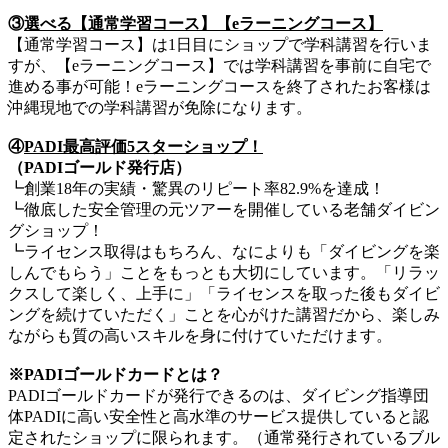
③
選べる【通常学習コース】【eラーニングコース】
【通常学習コース】は1日目にショップで学科講習を行いま
すが、【eラーニングコース】では学科講習を事前に自宅で
進める事が可能！eラーニングコースを終了されたお客様は
沖縄現地での学科講習が免除になります。
④
PADI最高評価5スターショップ！
（PADIゴールド発行店）
┗創業18年の実績・驚異のリピート率82.9%を達成！
┗徹底した安全管理の元ツアーを開催している老舗ダイビン
グショップ！
┗ライセンス取得はもちろん、なによりも「ダイビングを楽
しんでもらう」ことをもっとも大切にしています。「リラッ
クスして楽しく、上手に」「ライセンスを取った後もダイビ
ングを続けていただく」ことを心がけた講習だから、楽しみ
ながらも質の高いスキルを身に付けていただけます。
※PADIゴールドカードとは？
PADIゴールドカードが発行できるのは、ダイビング指導団
体PADIに高い安全性と高水準のサービス提供していると認
定されたショップに限られます。（通常発行されているブル