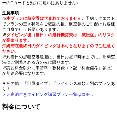
ーのCカードと効力に違いはありません）
注意事項
※
本プランに航空券は含まれておりません。
予約リクエスト
でプランの空き状況をご確認の後、航空券のご手配はお客様
ご自身で行う必要があります。
※
ダイビング後（当日）の飛行機搭乗は「減圧症」のリスク
が高まります。
沖縄滞在最終日のダイビングは不可となりますのでご注意く
ださい。
※到着日の那覇空港送迎は、当日お昼12時頃までに、那覇空
港にご到着される方のみに限ります。
※講習料金以外に申請料・教材費（下記『料金備考』参照）
が別途必要になります。
▼その他、「部屋タイプ」「ライセンス種類」別のプランあ
り！
＞＞宿泊付きダイビング講習プラン一覧はコチラ
料金について