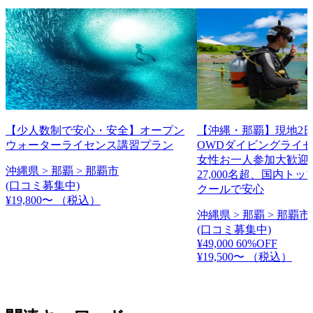
【少人数制で安心・安全】オープン
【沖縄・那覇】現地2日
ウォーターライセンス講習プラン
OWDダイビングライ
女性お一人参加大歓迎
沖縄県 > 那覇 > 那覇市
27,000名超、国内ト
(口コミ募集中)
クールで安心
¥19,800〜
（税込）
沖縄県 > 那覇 > 那覇市
(口コミ募集中)
¥49,000
60%OFF
¥19,500〜
（税込）