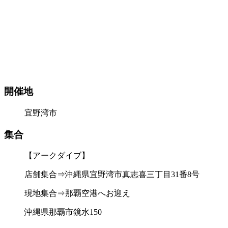
開催地
宜野湾市
集合
【アークダイブ】
店舗集合⇒沖縄県宜野湾市真志喜三丁目31番8号
現地集合⇒那覇空港へお迎え
沖縄県那覇市鏡水150