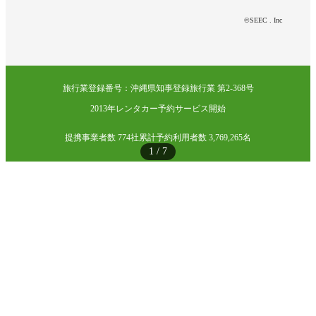
©SEEC . Inc
旅行業登録番号：沖縄県知事登録旅行業 第2-368号
2013年レンタカー予約サービス開始
提携事業者数 774社
累計予約利用者数 3,769,265名
1
/
7