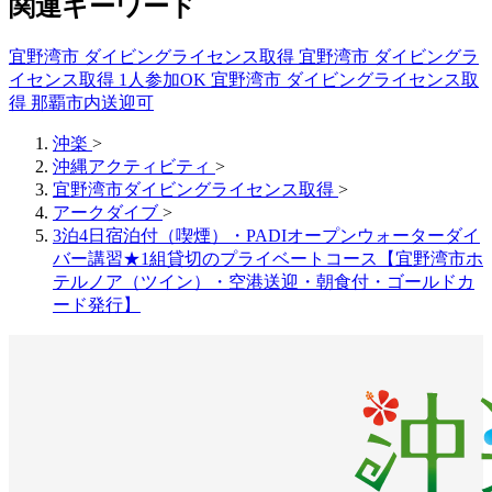
関連キーワード
宜野湾市 ダイビングライセンス取得
宜野湾市 ダイビングラ
イセンス取得 1人参加OK
宜野湾市 ダイビングライセンス取
得 那覇市内送迎可
沖楽
>
沖縄アクティビティ
>
宜野湾市ダイビングライセンス取得
>
アークダイブ
>
3泊4日宿泊付（喫煙）・PADIオープンウォーターダイ
バー講習★1組貸切のプライベートコース【宜野湾市ホ
テルノア（ツイン）・空港送迎・朝食付・ゴールドカ
ード発行】