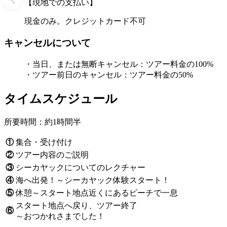
【現地での支払い】
現金のみ。クレジットカード不可
キャンセルについて
・当日、または無断キャンセル：ツアー料金の100%
・ツアー前日のキャンセル：ツアー料金の50%
タイムスケジュール
所要時間：約1時間半
①
集合・受け付け
②
ツアー内容のご説明
③
シーカヤックについてのレクチャー
④
海へ出発！～シーカヤック体験スタート！
⑤
休憩～スタート地点近くにあるビーチで一息
スタート地点へ戻り、ツアー終了
⑥
～おつかれさまでした！