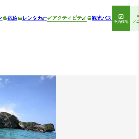
アクティビティ
ク
宿泊
レンタカー
観光バス
予約確認
メ