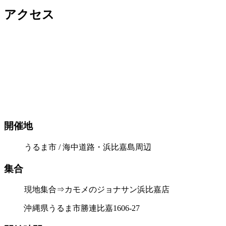
アクセス
開催地
うるま市 / 海中道路・浜比嘉島周辺
集合
現地集合⇒カモメのジョナサン浜比嘉店
沖縄県うるま市勝連比嘉1606-27