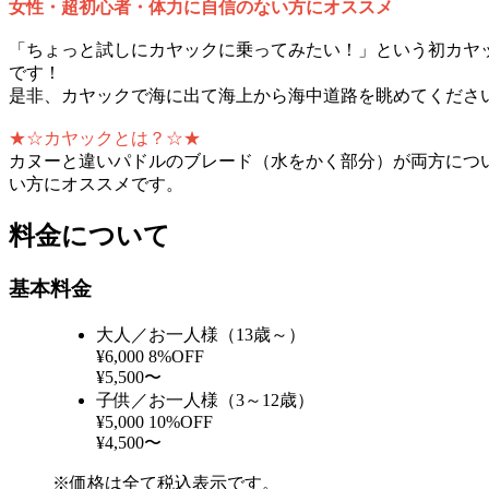
女性・超初心者・体力に自信のない方にオススメ
「ちょっと試しにカヤックに乗ってみたい！」という初カヤ
です！
是非、カヤックで海に出て海上から海中道路を眺めてくださ
★☆カヤックとは？☆★
カヌーと違いパドルのブレード（水をかく部分）が両方につ
い方にオススメです。
料金について
基本料金
大人／お一人様（13歳～）
¥6,000
8%OFF
¥5,500〜
子供／お一人様（3～12歳）
¥5,000
10%OFF
¥4,500〜
※価格は全て税込表示です。