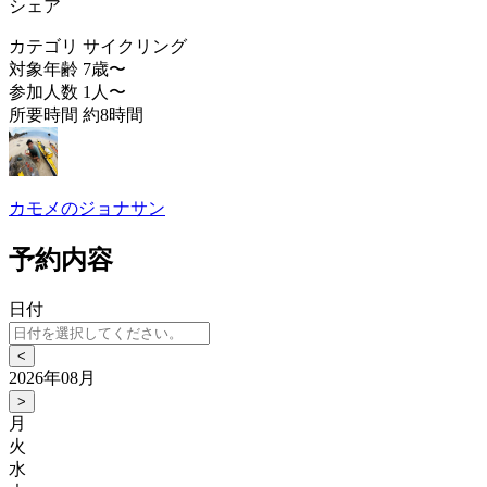
シェア
カテゴリ
サイクリング
対象年齢
7歳〜
参加人数
1人〜
所要時間
約8時間
カモメのジョナサン
予約内容
日付
<
2026年08月
>
月
火
水