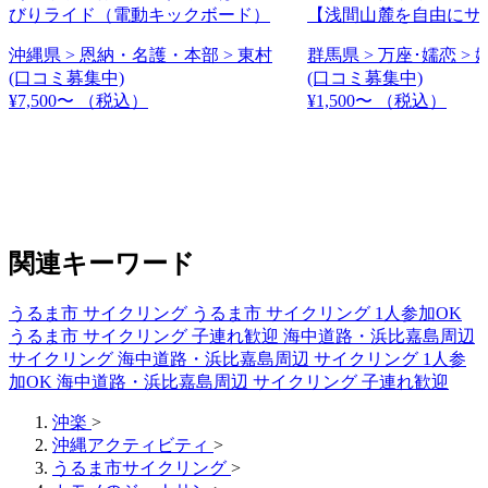
びりライド（電動キックボード）
【浅間山麓を自由にサ
沖縄県 > 恩納・名護・本部 > 東村
群馬県 > 万座･嬬恋 >
(口コミ募集中)
(口コミ募集中)
¥7,500〜
（税込）
¥1,500〜
（税込）
関連キーワード
うるま市 サイクリング
うるま市 サイクリング 1人参加OK
うるま市 サイクリング 子連れ歓迎
海中道路・浜比嘉島周辺
サイクリング
海中道路・浜比嘉島周辺 サイクリング 1人参
加OK
海中道路・浜比嘉島周辺 サイクリング 子連れ歓迎
沖楽
>
沖縄アクティビティ
>
うるま市サイクリング
>