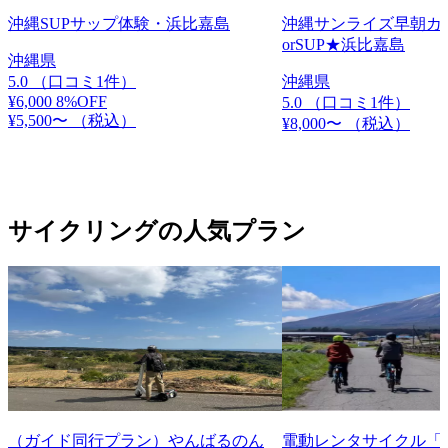
沖縄SUPサップ体験・浜比嘉島
沖縄サンライズ早朝カ
orSUP★浜比嘉島
沖縄県
5.0
（口コミ1件）
沖縄県
¥6,000
8%OFF
5.0
（口コミ1件）
¥5,500〜
（税込）
¥8,000〜
（税込）
サイクリングの人気プラン
（ガイド同行プラン）やんばるのん
電動レンタサイクル「