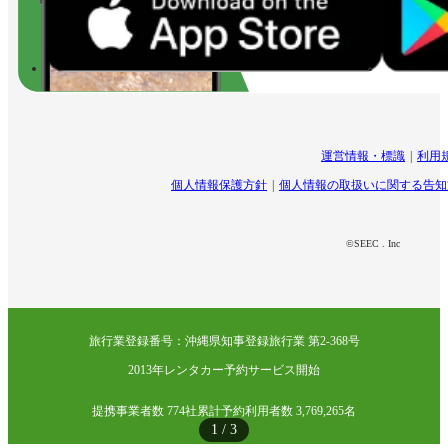
運営情報・標識
利用
個人情報保護方針
個人情報の取扱いに関する告知
©SEEC . Inc
旅行業登録番号：沖縄県知事登録旅行業 第2-368号
2013年レンタカー予約サービス開始
提携事業者数 774社
累計予約利用者数 3,769,265名
1
/
3