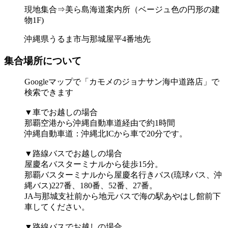
現地集合⇒美ら島海道案内所（ベージュ色の円形の建
物1F)
沖縄県うるま市与那城屋平4番地先
集合場所について
Googleマップで「カモメのジョナサン海中道路店」で
検索できます
▼車でお越しの場合
那覇空港から沖縄自動車道経由で約1時間
沖縄自動車道：沖縄北ICから車で20分です。
▼路線バスでお越しの場合
屋慶名バスターミナルから徒歩15分。
那覇バスターミナルから屋慶名行きバス(琉球バス、沖
縄バス)227番、180番、52番、27番。
JA与那城支社前から地元バスで海の駅あやはし館前下
車してください。
▼路線バスでお越しの場合