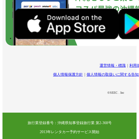
運営情報・標識
利用
個人情報保護方針
個人情報の取扱いに関する告知
©SEEC . Inc
旅行業登録番号：沖縄県知事登録旅行業 第2-368号
2013年レンタカー予約サービス開始