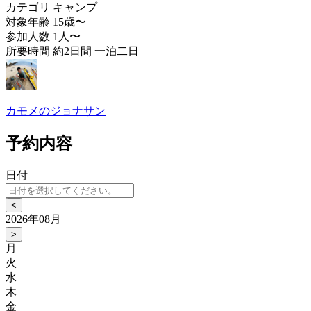
カテゴリ
キャンプ
対象年齢
15歳〜
参加人数
1人〜
所要時間
約2日間 一泊二日
カモメのジョナサン
予約内容
日付
<
2026年08月
>
月
火
水
木
金