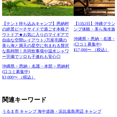
【テント持ち込みキャンプ】恩納村
【1泊2日】沖縄グラン
の絶景ビーチサイドで過ごす本格ア
ンプ体験・美ら海水族
ウトドア★お気に入りのマイギアで
沖縄県 > 恩納・名護・
自由な空間レイアウト♪万座毛隣の
(口コミ募集中)
美ら海と満天の星空に包まれる贅沢
¥17,000〜
（税込）
な島時間！共同炊事場や温水シャワ
ー完備でソロも子連れも安心◎
沖縄県 > 恩納・名護・本部 > 恩納村
(口コミ募集中)
¥3,000〜
（税込）
関連キーワード
うるま市 キャンプ
海中道路・浜比嘉島周辺 キャンプ