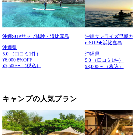
沖縄SUPサップ体験・浜比嘉島
沖縄サンライズ早朝カ
orSUP★浜比嘉島
沖縄県
5.0
（口コミ1件）
沖縄県
¥6,000
8%OFF
5.0
（口コミ1件）
¥5,500〜
（税込）
¥8,000〜
（税込）
キャンプの人気プラン