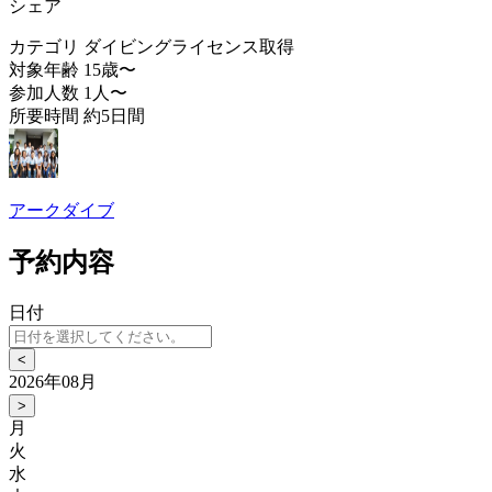
シェア
カテゴリ
ダイビングライセンス取得
対象年齢
15歳〜
参加人数
1人〜
所要時間
約5日間
アークダイブ
予約内容
日付
<
2026年08月
>
月
火
水