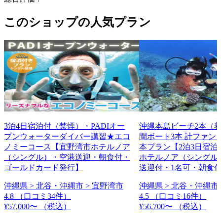
このショップの人気プラン
3泊4日宿泊付（禁煙）・PADIオー
沖縄本島ビーチ2本（
プンウォーターダイバー講習★エコ
間ボート3本 計ファン
ノミーコース【宜野湾市ホテルノア
本プラン【2泊3日宿泊
（シングル）・空港送迎・朝食付・
ホテルノア（シングル
ゴールドカード発行】
送迎付・1名可・朝食
沖縄県 > 北谷・沖縄市 > 宜野湾市
沖縄県 > 北谷・沖縄市 
4.8
（口コミ34件）
4.5
（口コミ16件）
¥57,000〜
（税込）
¥56,700〜
（税込）