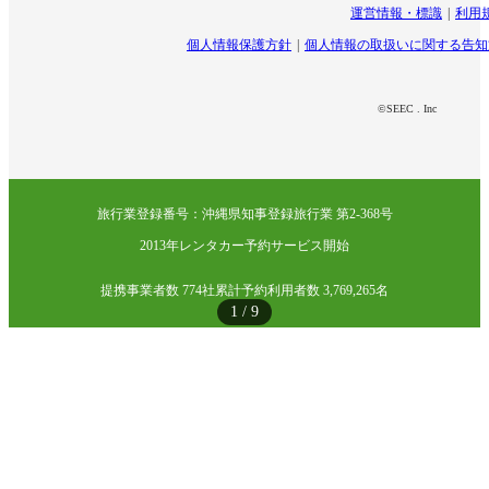
運営情報・標識
利用
個人情報保護方針
個人情報の取扱いに関する告知
©SEEC . Inc
旅行業登録番号：沖縄県知事登録旅行業 第2-368号
2013年レンタカー予約サービス開始
提携事業者数 774社
累計予約利用者数 3,769,265名
1
/
9