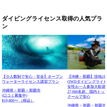
ダイビングライセンス取得の人気プラ
ン
【少人数制で安心・安全】オープン
【沖縄・那覇】現地2日
ウォーターライセンス講習プラン
OWDダイビングライ
女性お一人参加大歓迎
沖縄県 > 那覇 > 那覇市
27,000名超、国内ト
(口コミ募集中)
クールで安心
¥19,800〜
（税込）
沖縄県 > 那覇 > 那覇市