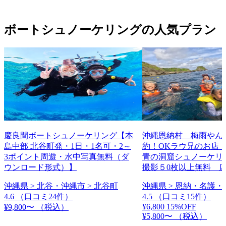
ボートシュノーケリングの人気プラン
慶良間ボートシュノーケリング【本
沖縄恩納村 梅雨やん
島中部 北谷町発・1日・1名可・2～
約！OKラウ兄のお店
3ポイント周遊・水中写真無料（ダ
青の洞窟シュノーケリング
ウンロード形式）】
撮影５0枚以上無料 
沖縄県 > 北谷・沖縄市 > 北谷町
沖縄県 > 恩納・名護・
4.6
（口コミ24件）
4.5
（口コミ15件）
¥6,800
15%OFF
¥9,800〜
（税込）
¥5,800〜
（税込）