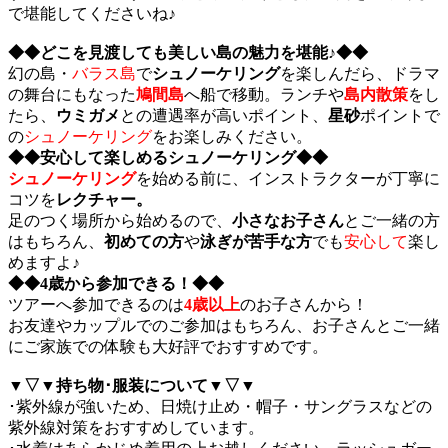
で堪能してくださいね♪
◆◆どこを見渡しても美しい島の魅力を堪能♪◆◆
幻の島・
バラス島
で
シュノーケリング
を楽しんだら、ドラマ
の舞台にもなった
鳩間島
へ船で移動。ランチや
島内散策
をし
たら、
ウミガメ
との遭遇率が高いポイント、
星砂
ポイントで
の
シュノーケリング
をお楽しみください。
◆◆安心して楽しめるシュノーケリング◆◆
シュノーケリング
を始める前に、インストラクターが丁寧に
コツを
レクチャー。
足のつく場所から始めるので、
小さなお子さん
とご一緒の方
はもちろん、
初めての方
や
泳ぎが苦手な方
でも
安心して
楽し
めますよ♪
◆◆4歳から参加できる！◆◆
ツアーへ参加できるのは
4歳以上
のお子さんから！
お友達やカップルでのご参加はもちろん、お子さんとご一緒
にご家族での体験も大好評でおすすめです。
▼▽▼持ち物･服装について▼▽▼
･紫外線が強いため、日焼け止め・帽子・サングラスなどの
紫外線対策をおすすめしています。