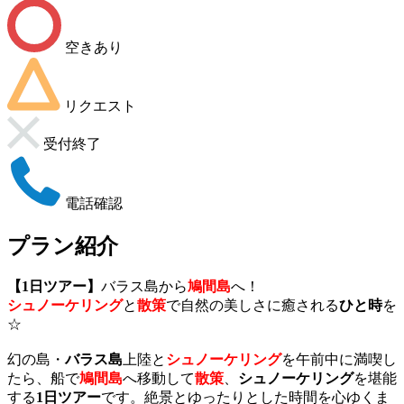
空きあり
リクエスト
受付終了
電話確認
プラン紹介
【1日ツアー】
バラス島から
鳩間島
へ！
シュノーケリング
と
散策
で自然の美しさに癒される
ひと時
を
☆
幻の島・
バラス島
上陸と
シュノーケリング
を午前中に満喫し
たら、船で
鳩間島
へ移動して
散策
、
シュノーケリング
を堪能
する
1日ツアー
です。絶景とゆったりとした時間を心ゆくま