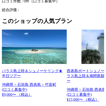
口コミ件数 :
0件
（口コミ募集中）
総合評価 :
このショップの人気プラン
バラス島上陸＆シュノーケリング★
西表島ボートシュノー
半日ツアー
ラス島上陸＆鳩間島観
ー
沖縄県 > 石垣島 西表島 > 竹富町
(口コミ募集中)
沖縄県 > 石垣島 西表島
¥9,000〜
（税込）
(口コミ募集中)
¥15,000〜
（税込）