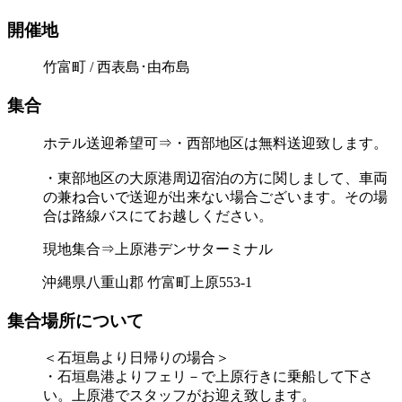
開催地
竹富町 / 西表島･由布島
集合
ホテル送迎希望可⇒・西部地区は無料送迎致します。
・東部地区の大原港周辺宿泊の方に関しまして、車両
の兼ね合いで送迎が出来ない場合ございます。その場
合は路線バスにてお越しください。
現地集合⇒上原港デンサターミナル
沖縄県八重山郡 竹富町上原553-1
集合場所について
＜石垣島より日帰りの場合＞
・石垣島港よりフェリ－で上原行きに乗船して下さ
い。上原港でスタッフがお迎え致します。