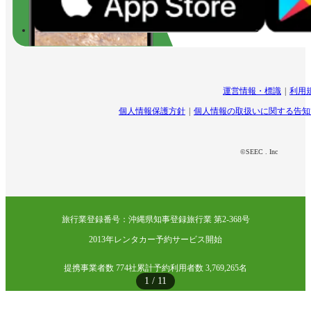
運営情報・標識
利用
個人情報保護方針
個人情報の取扱いに関する告知
©SEEC . Inc
旅行業登録番号：沖縄県知事登録旅行業 第2-368号
2013年レンタカー予約サービス開始
提携事業者数 774社
累計予約利用者数 3,769,265名
1
/
11