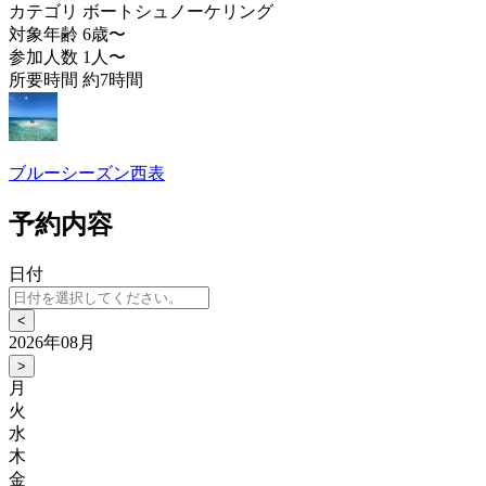
カテゴリ
ボートシュノーケリング
対象年齢
6歳〜
参加人数
1人〜
所要時間
約7時間
ブルーシーズン西表
予約内容
日付
<
2026年08月
>
月
火
水
木
金