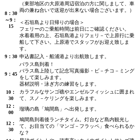
（東部地区の大原港周辺宿泊の方に関しまして、車
両の兼ね合いで送迎が出来ない場合ございます。）
8：30
～9：
＜石垣島より日帰りの場合＞
15
フェリーのご乗船時間は前日にご確認ください。
水着着用の上、石垣島港よりフェリ－で上原行に乗
船して下さい。上原港でスタッフがお迎え致しま
す。
9：30
申込書記入・船浦港より出航致します。
バラス島到着！
バラス島上陸して記念写真撮影・ビ－チコ－ミング
9：45
をして楽しみます。
器材説明・泳ぎ方の練習をします。
カラフルなサンゴ礁やエンゼルフィッシュに囲まれ
10：
30
て、スノ－ケリングを楽しみます。
12：
瑠璃の島「鳩間島」へ出発します。
00
鳩間島到着後ランチタイム。灯台など島内観光し
12：
て、お目当ての「マンゴ－フラッペ」食べられるか
30
な？