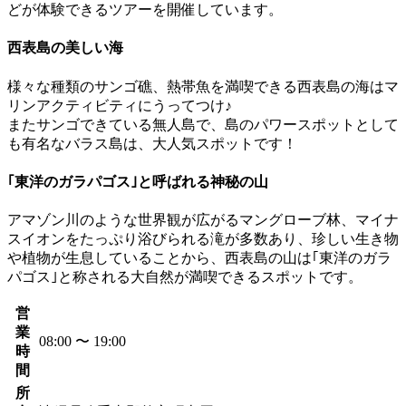
どが体験できるツアーを開催しています。
西表島の美しい海
様々な種類のサンゴ礁、熱帯魚を満喫できる西表島の海はマ
リンアクティビティにうってつけ♪
またサンゴできている無人島で、島のパワースポットとして
も有名なバラス島は、大人気スポットです！
｢東洋のガラパゴス｣と呼ばれる神秘の山
アマゾン川のような世界観が広がるマングローブ林、マイナ
スイオンをたっぷり浴びられる滝が多数あり、珍しい生き物
や植物が生息していることから、西表島の山は｢東洋のガラ
パゴス｣と称される大自然が満喫できるスポットです。
営
業
08:00 〜 19:00
時
間
所