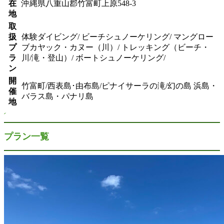
在
沖縄県八重山郡竹富町上原548-3
地
取
扱
体験ダイビング/ ビーチシュノーケリング/ マングロー
プ
ブカヤック・カヌー（川）/ トレッキング（ビーチ・
ラ
川/滝・登山）/ ボートシュノーケリング/
ン
開
竹富町/西表島･由布島/ピナイサーラの滝/幻の島 浜島・
催
バラス島・パナリ島
地
プラン一覧