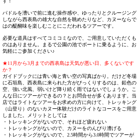
す！
パドルを漕いで前に進む操作感や、ゆったりとクルージング
しながら西表島の雄大な自然を眺めたりなど、カヌーならで
はの醍醐味を楽しむことにこだわれるツアーです。
必要な道具はすべてコミコミなので、ご用意していただくも
のはありません。まるで公園の池でボートに乗るように、お
気軽にご参加ください♪
★11月から3月までの西表島は天気が悪い日、多くないです
か？
ガイドブックには青い海と青い空の写真ばかり。だけど冬場
に石垣島、西表島に来られた方がびっくりするのは、鉛色の
空、強い北風、弱いけど降り続く雨ではないでしょうか。こ
んな日にツアーができるの？とお問合せが多くあります。当
店ではライトなツアーをお求めの方に向けて、トレッキング
（山登り）のないカヌー体験だけのライトなコースをご用意
しました。メリットとしては
・トレッキングがないので、それほど疲れない
・トレッキングがないので、カヌーをのんびり漕げる
・トレッキングがないので、2.5時間から3.0時間でツアーが