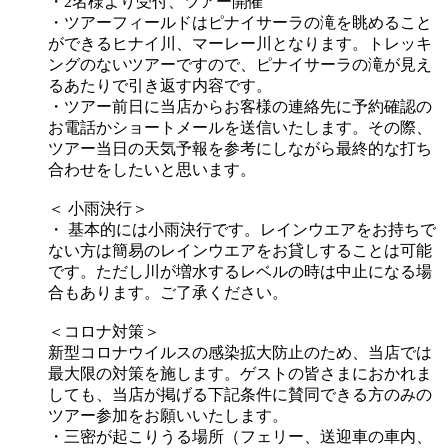
・2名様より受付、ツアー開催
・ツアーフィールドはピナイサーラの滝を眺めること
ができるヒナイ川、マーレー川となります。トレッキ
ングのないツアーですので、ピナイサーラの滝が見え
るあたりで引き返す内容です。
・ツアー前日に当店からお客様の連絡先に予約確認の
お電話かショートメールを送信いたします。その際、
ツアー当日の天気予報を参考にしながら最終的な打ち
合わせをしたいと思います。
＜ 小雨決行＞
・ 基本的には小雨決行です。レインウエアをお持ちで
ない方は簡易のレインウエアをお貸しすることは可能
です。ただし川が増水するレベルの時は中止になる場
合もあります。ご了承ください。
＜コロナ対策＞
新型コロナウイルスの感染拡大防止のため、当店では
最大限の対策を施します。ゲストの皆さまにおかれま
しても、当店が掲げる下記条件に賛同できる方のみの
ツアー参加をお願いいたします。
・三密が起こりうる場所（フェリー、送迎車の車内、