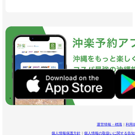
運営情報・標識
利用
個人情報保護方針
個人情報の取扱いに関する告知