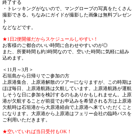
終了する
・トレッキングがないので、マングローブの写真をたくさん
撮影できる。ちなみにガイドが撮影した画像は無料プレゼン
ト
などなどです。
★1日2便開催だからスケジュールしやすい！
お客様のご都合のいい時間に合わせやすいのが◎
また、所要時間も約3時間なので、空いた時間に気軽に組み
込めます。
＜11月～3月＞
石垣島から日帰りでご参加の方
上原港集合、上原港解散のツアーになりますが、この時期は
ほぼ毎日、上原港航路は欠航しています。上原港航路が運航
しそうな日に参加を検討するのもありかもしれません。上原
港が欠航することが前提でお申込みを希望される方は上原港
欠航時は石垣港から大原港経由で上原港へ来ていただくこと
になります。大原港から上原港はフェリー会社の臨時バスを
ご利用いただきます。
★空いていれば当日受付もOK！