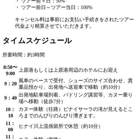
・ ツアー前々日：50%
・ ツアー前日～ツアー当日：100%
キャンセル料は事前にお支払い手続きをされたツアー
代金より精算させていただきます。
タイムスケジュール
所要時間：約3時間
8:50〜
上原港もしくは上原港周辺のホテルにお迎え
9:00
風車のベースで受付、シューズのサイズ合わせ、貴
9：20
重品預かり、出発地へ送迎車で移動（約10分）
出発地駐車場到着、パドリング講習等、カヌー乗り
9：40
場へ移動（徒歩7分）
カヌー体験（往路）ピナイサーラの滝が見えるとこ
10：
10
ろまでのんびりのんびり漕ぎます。
11：
ヒナイ川上流係留所で休憩（約10分）
00
11：