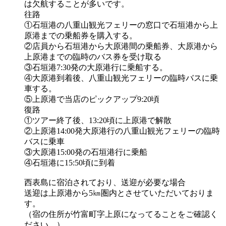
は欠航することが多いです。
往路
①石垣港の八重山観光フェリーの窓口で石垣港から上
原港までの乗船券を購入する。
②店員から石垣港から大原港間の乗船券、大原港から
上原港までの臨時のバス券を受け取る
③石垣港7:30発の大原港行に乗船する。
④大原港到着後、八重山観光フェリーの臨時バスに乗
車する。
⑤上原港で当店のピックアップ9:20頃
復路
①ツアー終了後、13:20頃に上原港で解散
②上原港14:00発大原港行の八重山観光フェリーの臨時
バスに乗車
③大原港15:00発の石垣港行に乗船
④石垣港に15:50頃に到着
西表島に宿泊されており、送迎が必要な場合
送迎は上原港から5㎞圏内とさせていただいておりま
す。
（宿の住所が竹富町字上原になってることをご確認く
ださい。）