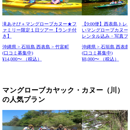
滝あそび＋マングローブカヌー★フ
【9:00便】西表島ト
ァミリー限定１日ツアー【ランチ付
いマングローブカヌー
き】
レンタル込み・写真プ
沖縄県 > 石垣島 西表島 > 竹富町
沖縄県 > 石垣島 西表島
(口コミ募集中)
(口コミ募集中)
¥14,000〜
（税込）
¥8,000〜
（税込）
マングローブカヤック・カヌー（川）
の人気プラン