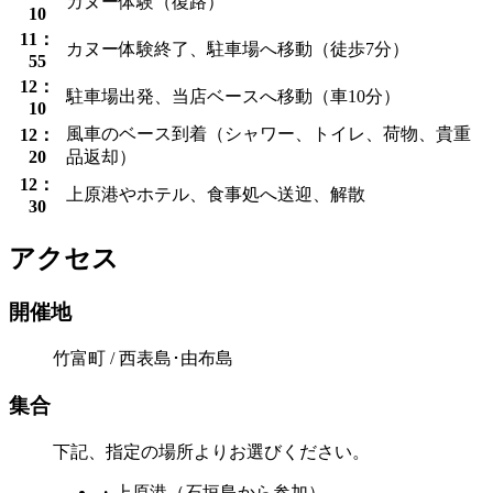
カヌー体験（復路）
10
11：
カヌー体験終了、駐車場へ移動（徒歩7分）
55
12：
駐車場出発、当店ベースへ移動（車10分）
10
風車のベース到着（シャワー、トイレ、荷物、貴重
12：
20
品返却）
12：
上原港やホテル、食事処へ送迎、解散
30
アクセス
開催地
竹富町 / 西表島･由布島
集合
下記、指定の場所よりお選びください。
・上原港（石垣島から参加）