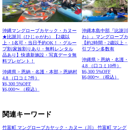
沖縄マングローブカヤック・カヌー
沖縄本島中部『比謝川
★比謝川（ひじゃがわ）【2歳以
わ）』マングローブカ
上・1名可・当日予約OK！・グルー
【約2時間・2歳以上・
プ割/家族割りあり・無料レンタル
引プラン多数有
品あり】快適新施設・写真データ無
沖縄県 > 恩納・名護・
料プレゼント！
4.8
（口コミ10件）
¥6,300
5%OFF
沖縄県 > 恩納・名護・本部 > 恩納村
¥6,000〜
（税込）
4.8
（口コミ7件）
¥6,300
5%OFF
¥6,000〜
（税込）
関連キーワード
竹富町 マングローブカヤック・カヌー（川）
竹富町 マング