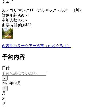
シェア
カテゴリ
マングローブカヤック・カヌー（川）
対象年齢
4歳〜
参加人数
2人〜
所要時間
約3時間
西表島カヌーツアー風車（かざぐるま）
予約内容
日付
<
2026年08月
>
月
火
水