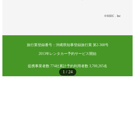
©SEEC . Inc
旅行業登録番号：沖縄県知事登録旅行業 第2-368号
2013年レンタカー予約サービス開始
提携事業者数 774社
累計予約利用者数 3,769,265名
1
/
24